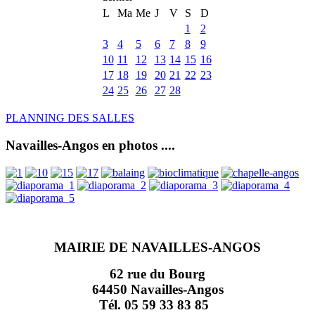
L
Ma
Me
J
V
S
D
1
2
3
4
5
6
7
8
9
10
11
12
13
14
15
16
17
18
19
20
21
22
23
24
25
26
27
28
PLANNING DES SALLES
Navailles-Angos en photos ....
MAIRIE DE NAVAILLES-ANGOS
62 rue du Bourg
64450 Navailles-Angos
Tél. 05 59 33 83 85