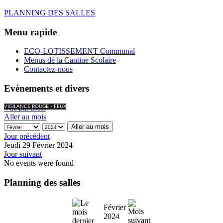
PLANNING DES SALLES
Menu rapide
ECO-LOTISSEMENT Communal
Menus de la Cantine Scolaire
Contactez-nous
Evènements et divers
Vue par mois
VIGILANCE ROUGE - FEUX
Aller au mois
Aller au mois
Jour précédent
Jeudi 29 Février 2024
Jour suivant
No events were found
Planning des salles
Février
2024