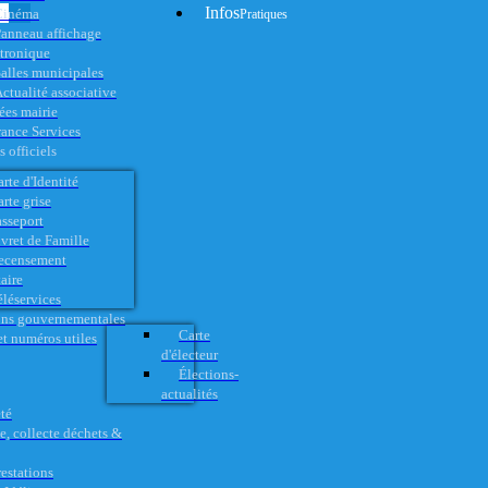
Infos
Cinéma
Pratiques
anneau affichage
ctronique
alles municipales
ctualité associative
es mairie
rance Services
 officiels
rte d'Identité
rte grise
asseport
vret de Famille
ecensement
aire
éléservices
ons gouvernementales
Carte
t numéros utiles
d'électeur
Élections-
actualités
té
e, collecte déchets &
restations