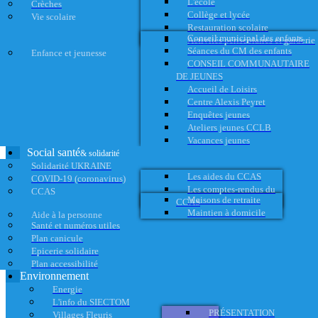
L'école
Crèches
Collège et lycée
Vie scolaire
Restauration scolaire
Conseil municipal des enfants
Activités périscolaires et garderie
Séances du CM des enfants
Enfance et jeunesse
CONSEIL COMMUNAUTAIRE
DE JEUNES
Accueil de Loisirs
Centre Alexis Peyret
Enquêtes jeunes
Ateliers jeunes CCLB
Vacances jeunes
Social santé
& solidarité
Solidarité UKRAINE
Les aides du CCAS
COVID-19 (coronavirus)
Les comptes-rendus du
CCAS
Maisons de retraite
CCAS
Maintien à domicile
Aide à la personne
Santé et numéros utiles
Plan canicule
Epicerie solidaire
Plan accessibilité
Environnement
Energie
L'info du SIECTOM
PRÉSENTATION
Villages Fleuris