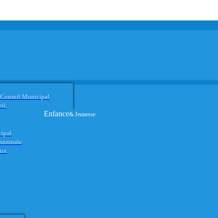
 Conseil Municipal
eil
Enfance
& Jeunesse
cipal
ommunale
aux