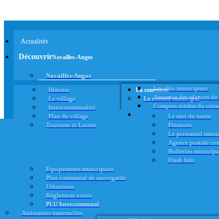
Actualités
Découvrir
Navailles-Angos
Navailles-Angos
Les élus municipaux
Histoire
La commune
Annonce des séances du
Le village
Le conseil municipal
Comptes rendus du cons
Intercommunalité
Plan du village
Le mot du maire
Tourisme et Loisirs
Finances
Le personnel muni
Agence postale c
Bulletins municip
Flash Info
Equipements municipaux
Plan communal de sauvegarde
Urbanisme
Règlement voirie
PLU Intercommunal
Assistantes maternelles