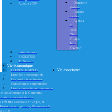
Démarche
Agenda 2030
globale
Actions
locales
Agenda
21
local,
"Notre
Village,
Terre
d'Avenir"
Point de vues
ENQUÊTES
Tri Sélectif
Vie économique
Vie associative
OFFRES D'EMPLOI
Liste des professionnels
Les producteurs locaux
Compétences communales
Compétences intercommunales
es Associations et la Commune
nnuaire des associations
e crée une association / un projet
émarches obligatoires, Documents &
s utiles