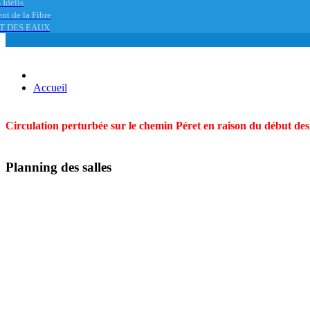
 Idélis
nt de la Fibre
T DES EAUX
Accueil
Circulation perturbée sur le chemin Péret en raison du début des t
Planning des salles