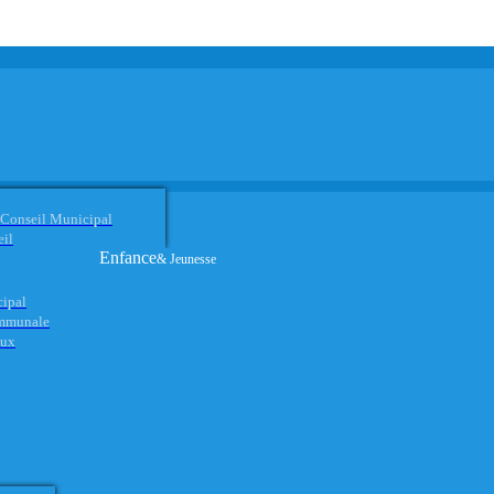
 Conseil Municipal
eil
Enfance
& Jeunesse
cipal
ommunale
aux