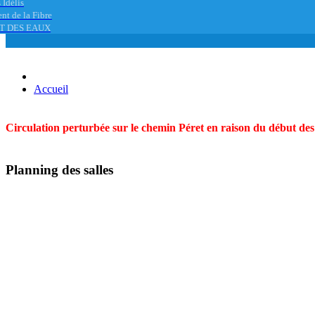
 Idélis
nt de la Fibre
T DES EAUX
Accueil
Circulation perturbée sur le chemin Péret en raison du début des t
Planning des salles