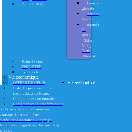
Démarche
Agenda 2030
globale
Actions
locales
Agenda
21
local,
"Notre
Village,
Terre
d'Avenir"
Point de vues
ENQUÊTES
Tri Sélectif
Vie économique
Vie associative
OFFRES D'EMPLOI
Liste des professionnels
Les producteurs locaux
Compétences communales
Compétences intercommunales
es Associations et la Commune
nnuaire des associations
e crée une association / un projet
émarches obligatoires, Documents &
s utiles