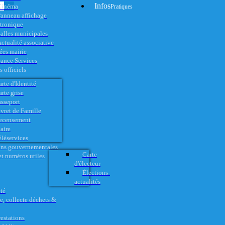
Infos
Cinéma
Pratiques
anneau affichage
ctronique
alles municipales
ctualité associative
es mairie
rance Services
 officiels
rte d'Identité
rte grise
asseport
vret de Famille
ecensement
aire
éléservices
ons gouvernementales
Carte
t numéros utiles
d'électeur
Élections-
actualités
té
e, collecte déchets &
restations