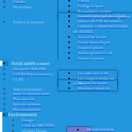
L'école
Crèches
Collège et lycée
Vie scolaire
Restauration scolaire
Conseil municipal des enfants
Activités périscolaires et garderie
Séances du CM des enfants
Enfance et jeunesse
CONSEIL COMMUNAUTAIRE
DE JEUNES
Accueil de Loisirs
Centre Alexis Peyret
Enquêtes jeunes
Ateliers jeunes CCLB
Vacances jeunes
Social santé
& solidarité
Solidarité UKRAINE
Les aides du CCAS
COVID-19 (coronavirus)
Les comptes-rendus du
CCAS
Maisons de retraite
CCAS
Maintien à domicile
Aide à la personne
Santé et numéros utiles
Plan canicule
Epicerie solidaire
Plan accessibilité
Environnement
Energie
L'info du SIECTOM
PRÉSENTATION
Villages Fleuris