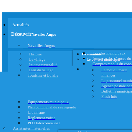
Actualités
Découvrir
Navailles-Angos
Navailles-Angos
Les élus municipaux
Histoire
La commune
Annonce des séances du
Le village
Le conseil municipal
Comptes rendus du cons
Intercommunalité
Plan du village
Le mot du maire
Tourisme et Loisirs
Finances
Le personnel muni
Agence postale c
Bulletins municip
Flash Info
Equipements municipaux
Plan communal de sauvegarde
Urbanisme
Règlement voirie
PLU Intercommunal
Assistantes maternelles