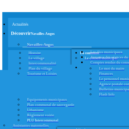
Actualités
Découvrir
Navailles-Angos
Navailles-Angos
Les élus municipaux
Histoire
La commune
Annonce des séances du
Le village
Le conseil municipal
Comptes rendus du cons
Intercommunalité
Plan du village
Le mot du maire
Tourisme et Loisirs
Finances
Le personnel muni
Agence postale c
Bulletins municip
Flash Info
Equipements municipaux
Plan communal de sauvegarde
Urbanisme
Règlement voirie
PLU Intercommunal
Assistantes maternelles