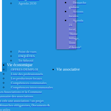
Démarche
Agenda 2030
globale
Actions
locales
Agenda
21
local,
"Notre
Village,
Terre
d'Avenir"
Point de vues
ENQUÊTES
Tri Sélectif
Vie économique
Vie associative
OFFRES D'EMPLOI
Liste des professionnels
Les producteurs locaux
Compétences communales
Compétences intercommunales
es Associations et la Commune
nnuaire des associations
e crée une association / un projet
émarches obligatoires, Documents &
s utiles