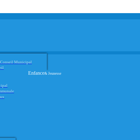
 Conseil Municipal
eil
Enfance
& Jeunesse
cipal
ommunale
aux