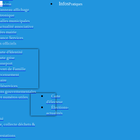
Infos
Cinéma
Pratiques
anneau affichage
ctronique
alles municipales
ctualité associative
es mairie
rance Services
 officiels
rte d'Identité
rte grise
asseport
vret de Famille
ecensement
aire
éléservices
ons gouvernementales
Carte
t numéros utiles
d'électeur
Élections-
actualités
té
e, collecte déchets &
restations