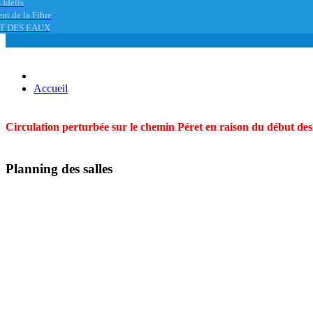
 Idélis
nt de la Fibre
T DES EAUX
Accueil
Circulation perturbée sur le chemin Péret en raison du début des t
Planning des salles