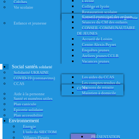
L'école
Crèches
Collège et lycée
Vie scolaire
Restauration scolaire
Conseil municipal des enfants
Activités périscolaires et garderie
Séances du CM des enfants
Enfance et jeunesse
CONSEIL COMMUNAUTAIRE
DE JEUNES
Accueil de Loisirs
Centre Alexis Peyret
Enquêtes jeunes
Ateliers jeunes CCLB
Vacances jeunes
Social santé
& solidarité
Solidarité UKRAINE
Les aides du CCAS
COVID-19 (coronavirus)
Les comptes-rendus du
CCAS
Maisons de retraite
CCAS
Maintien à domicile
Aide à la personne
Santé et numéros utiles
Plan canicule
Epicerie solidaire
Plan accessibilité
Environnement
Energie
L'info du SIECTOM
PRÉSENTATION
Villages Fleuris