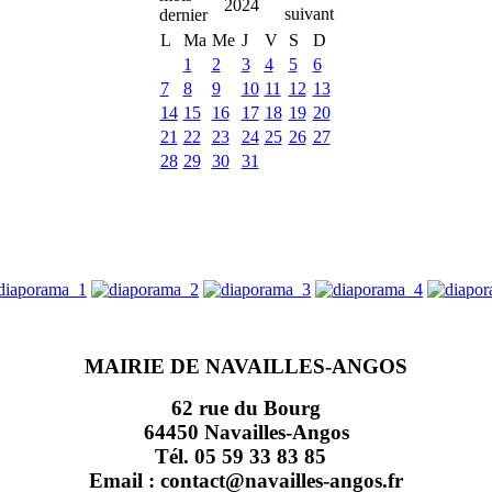
2024
L
Ma
Me
J
V
S
D
1
2
3
4
5
6
7
8
9
10
11
12
13
14
15
16
17
18
19
20
21
22
23
24
25
26
27
28
29
30
31
MAIRIE DE NAVAILLES-ANGOS
62 rue du Bourg
64450 Navailles-Angos
Tél. 05 59 33 83 85
Email : contact@navailles-angos.fr