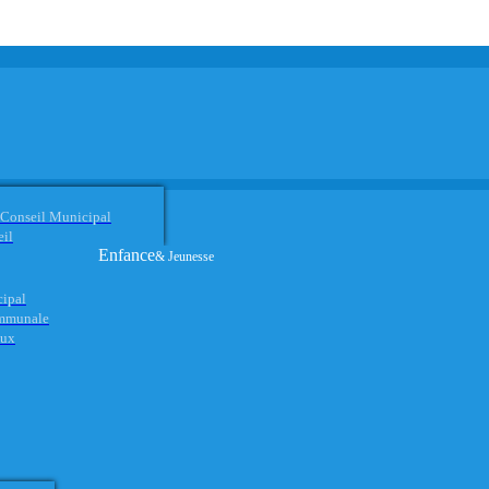
 Conseil Municipal
eil
Enfance
& Jeunesse
cipal
ommunale
aux