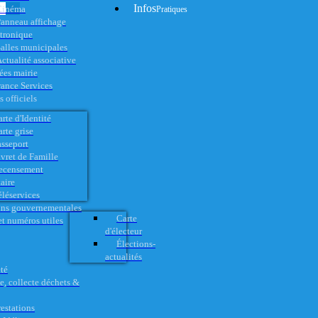
Infos
Cinéma
Pratiques
anneau affichage
ctronique
alles municipales
ctualité associative
es mairie
rance Services
 officiels
rte d'Identité
rte grise
asseport
vret de Famille
ecensement
aire
éléservices
ons gouvernementales
Carte
t numéros utiles
d'électeur
Élections-
actualités
té
e, collecte déchets &
restations