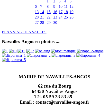
1
2
3
4
5
6
7
8
9
10
11
12
13
14
15
16
17
18
19
20
21
22
23
24
25
26
27
28
29
30
PLANNING DES SALLES
Navailles-Angos en photos ....
MAIRIE DE NAVAILLES-ANGOS
62 rue du Bourg
64450 Navailles-Angos
Tél. 05 59 33 83 85
Email : contact@navailles-angos.fr