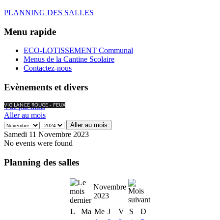
PLANNING DES SALLES
Menu rapide
ECO-LOTISSEMENT Communal
Menus de la Cantine Scolaire
Contactez-nous
Evènements et divers
Vue par mois
VIGILANCE ROUGE - FEUX
Aller au mois
Aller au mois
Samedi 11 Novembre 2023
No events were found
Planning des salles
Novembre
2023
L
Ma
Me
J
V
S
D