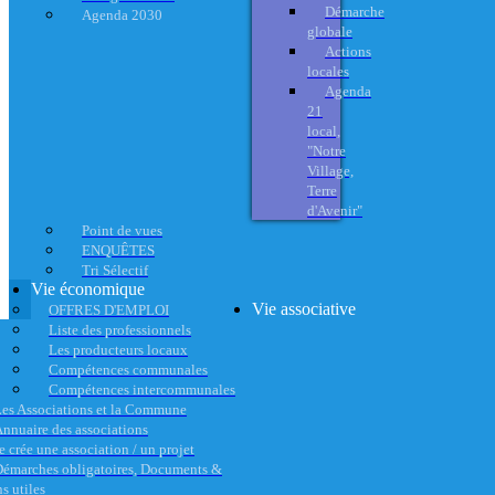
Démarche
Agenda 2030
globale
Actions
locales
Agenda
21
local,
"Notre
Village,
Terre
d'Avenir"
Point de vues
ENQUÊTES
Tri Sélectif
Vie économique
Vie associative
OFFRES D'EMPLOI
Liste des professionnels
Les producteurs locaux
Compétences communales
Compétences intercommunales
es Associations et la Commune
nnuaire des associations
e crée une association / un projet
émarches obligatoires, Documents &
s utiles