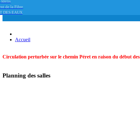
 Idélis
nt de la Fibre
T DES EAUX
Accueil
Circulation perturbée sur le chemin Péret en raison du début des t
Planning des salles