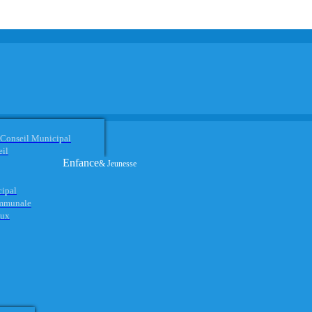
 Conseil Municipal
eil
Enfance
& Jeunesse
cipal
ommunale
aux