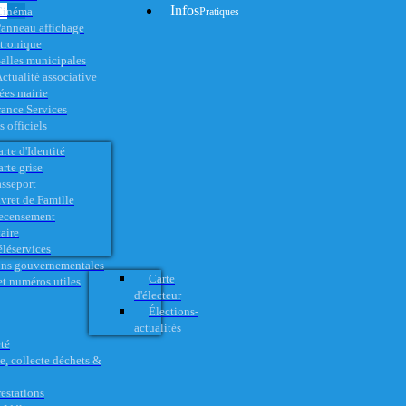
Infos
Cinéma
Pratiques
anneau affichage
ctronique
alles municipales
ctualité associative
es mairie
rance Services
 officiels
rte d'Identité
rte grise
asseport
vret de Famille
ecensement
aire
éléservices
ons gouvernementales
Carte
t numéros utiles
d'électeur
Élections-
actualités
té
e, collecte déchets &
restations