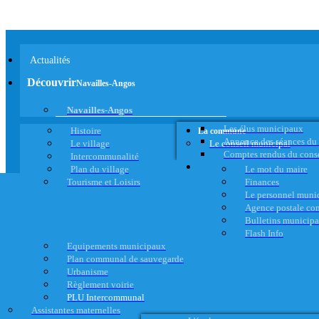
Actualités
Découvrir
Navailles-Angos
Navailles-Angos
Les élus municipaux
Histoire
La commune
Annonce des séances du
Le village
Le conseil municipal
Comptes rendus du cons
Intercommunalité
Plan du village
Le mot du maire
Tourisme et Loisirs
Finances
Le personnel muni
Agence postale c
Bulletins municip
Flash Info
Equipements municipaux
Plan communal de sauvegarde
Urbanisme
Règlement voirie
PLU Intercommunal
Assistantes maternelles