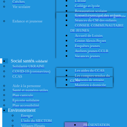
L'école
Crèches
Collège et lycée
Vie scolaire
Restauration scolaire
Conseil municipal des enfants
Activités périscolaires et garderie
Séances du CM des enfants
Enfance et jeunesse
CONSEIL COMMUNAUTAIRE
DE JEUNES
Accueil de Loisirs
Centre Alexis Peyret
Enquêtes jeunes
Ateliers jeunes CCLB
Vacances jeunes
Social santé
& solidarité
Solidarité UKRAINE
Les aides du CCAS
COVID-19 (coronavirus)
Les comptes-rendus du
CCAS
Maisons de retraite
CCAS
Maintien à domicile
Aide à la personne
Santé et numéros utiles
Plan canicule
Epicerie solidaire
Plan accessibilité
Environnement
Energie
L'info du SIECTOM
PRÉSENTATION
Villages Fleuris