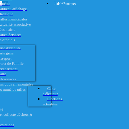
Infos
Cinéma
Pratiques
anneau affichage
ctronique
alles municipales
ctualité associative
es mairie
rance Services
 officiels
rte d'Identité
rte grise
asseport
vret de Famille
ecensement
aire
éléservices
ons gouvernementales
Carte
t numéros utiles
d'électeur
Élections-
actualités
té
e, collecte déchets &
restations