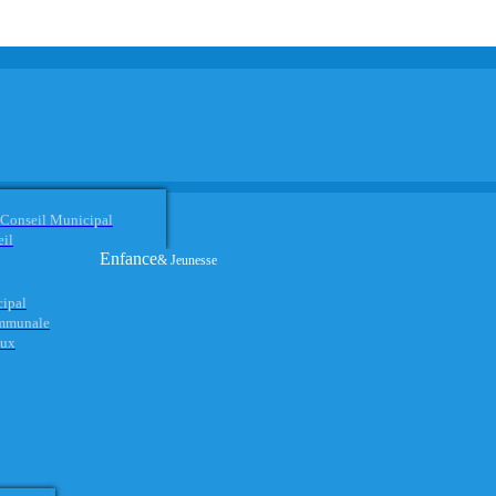
 Conseil Municipal
eil
Enfance
& Jeunesse
cipal
ommunale
aux