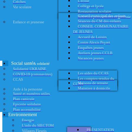
L'école
Crèches
Collège et lycée
Vie scolaire
Restauration scolaire
Conseil municipal des enfants
Activités périscolaires et garderie
Séances du CM des enfants
Enfance et jeunesse
CONSEIL COMMUNAUTAIRE
DE JEUNES
Accueil de Loisirs
Centre Alexis Peyret
Enquêtes jeunes
Ateliers jeunes CCLB
Vacances jeunes
Social santé
& solidarité
Solidarité UKRAINE
Les aides du CCAS
COVID-19 (coronavirus)
Les comptes-rendus du
CCAS
Maisons de retraite
CCAS
Maintien à domicile
Aide à la personne
Santé et numéros utiles
Plan canicule
Epicerie solidaire
Plan accessibilité
Environnement
Energie
L'info du SIECTOM
PRÉSENTATION
Villages Fleuris