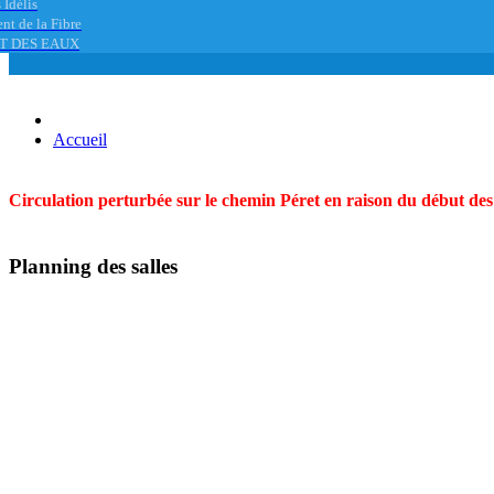
 Idélis
nt de la Fibre
T DES EAUX
Accueil
Circulation perturbée sur le chemin Péret en raison du début des t
Planning des salles