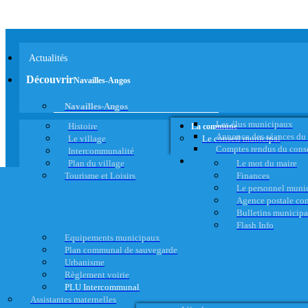
Actualités
Découvrir
Navailles-Angos
Navailles-Angos
Les élus municipaux
Histoire
La commune
Annonce des séances du
Le village
Le conseil municipal
Comptes rendus du cons
Intercommunalité
Plan du village
Le mot du maire
Tourisme et Loisirs
Finances
Le personnel muni
Agence postale c
Bulletins municip
Flash Info
Equipements municipaux
Plan communal de sauvegarde
Urbanisme
Règlement voirie
PLU Intercommunal
Assistantes maternelles