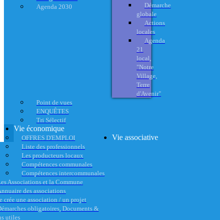
Démarche
Agenda 2030
globale
Actions
locales
Agenda
21
local,
"Notre
Village,
Terre
d'Avenir"
Point de vues
ENQUÊTES
Tri Sélectif
Vie économique
Vie associative
OFFRES D'EMPLOI
Liste des professionnels
Les producteurs locaux
Compétences communales
Compétences intercommunales
es Associations et la Commune
nnuaire des associations
e crée une association / un projet
émarches obligatoires, Documents &
s utiles