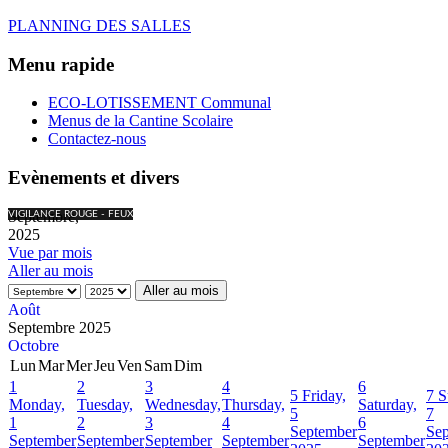
PLANNING DES SALLES
Menu rapide
ECO-LOTISSEMENT Communal
Menus de la Cantine Scolaire
Contactez-nous
Evènements et divers
Septembre,
VIGILANCE ROUGE - FEUX
2025
Vue par mois
Aller au mois
Aller au mois
Août
Septembre 2025
Octobre
Lun
Mar
Mer
Jeu
Ven
Sam
Dim
1
2
3
4
6
5
Friday,
7
S
Monday,
Tuesday,
Wednesday,
Thursday,
Saturday,
5
7
1
2
3
4
6
September
Se
September
September
September
September
September