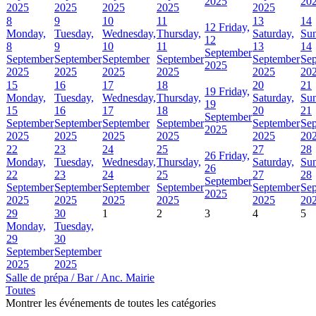
2025
20
2025
2025
2025
2025
2025
8
9
10
11
13
14
12
Friday,
Monday,
Tuesday,
Wednesday,
Thursday,
Saturday,
Sun
12
8
9
10
11
13
14
September
September
September
September
September
September
Se
2025
2025
2025
2025
2025
2025
20
15
16
17
18
20
21
19
Friday,
Monday,
Tuesday,
Wednesday,
Thursday,
Saturday,
Sun
19
15
16
17
18
20
21
September
September
September
September
September
September
Se
2025
2025
2025
2025
2025
2025
20
22
23
24
25
27
28
26
Friday,
Monday,
Tuesday,
Wednesday,
Thursday,
Saturday,
Sun
26
22
23
24
25
27
28
September
September
September
September
September
September
Se
2025
2025
2025
2025
2025
2025
20
29
30
1
2
3
4
5
Monday,
Tuesday,
29
30
September
September
2025
2025
Salle de prépa / Bar / Anc. Mairie
Toutes
Montrer les événements de toutes les catégories