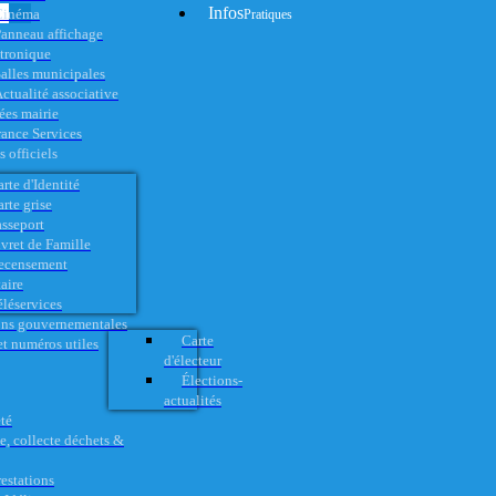
Infos
Cinéma
Pratiques
anneau affichage
ctronique
alles municipales
ctualité associative
es mairie
rance Services
 officiels
rte d'Identité
rte grise
asseport
vret de Famille
ecensement
aire
éléservices
ons gouvernementales
Carte
t numéros utiles
d'électeur
Élections-
actualités
té
e, collecte déchets &
restations