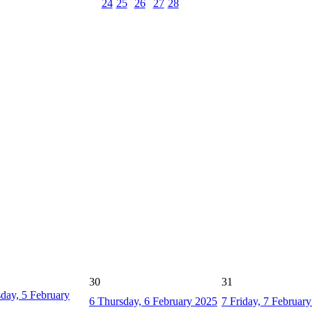
24
25
26
27
28
30
31
day, 5 February
6
Thursday, 6 February 2025
7
Friday, 7 Februar