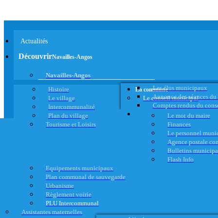
Actualités
Découvrir
Navailles-Angos
Navailles-Angos
Les élus municipaux
Histoire
La commune
Annonce des séances du
Le village
Le conseil municipal
Comptes rendus du cons
Intercommunalité
Plan du village
Le mot du maire
Tourisme et Loisirs
Finances
Le personnel muni
Agence postale c
Bulletins municip
Flash Info
Equipements municipaux
Plan communal de sauvegarde
Urbanisme
Règlement voirie
PLU Intercommunal
Assistantes maternelles