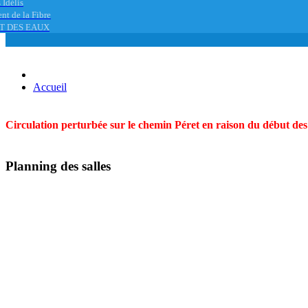
 Idélis
nt de la Fibre
T DES EAUX
Accueil
Circulation perturbée sur le chemin Péret en raison du début des t
Planning des salles