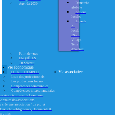
Démarche
Agenda 2030
globale
Actions
locales
Agenda
21
local,
"Notre
Village,
Terre
d'Avenir"
Point de vues
ENQUÊTES
Tri Sélectif
Vie économique
Vie associative
OFFRES D'EMPLOI
Liste des professionnels
Les producteurs locaux
Compétences communales
Compétences intercommunales
es Associations et la Commune
nnuaire des associations
e crée une association / un projet
émarches obligatoires, Documents &
s utiles