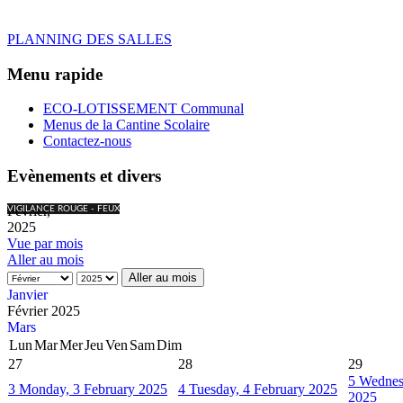
PLANNING DES SALLES
Menu rapide
ECO-LOTISSEMENT Communal
Menus de la Cantine Scolaire
Contactez-nous
Evènements et divers
Février,
VIGILANCE ROUGE - FEUX
2025
Vue par mois
Aller au mois
Aller au mois
Janvier
Février 2025
Mars
Lun
Mar
Mer
Jeu
Ven
Sam
Dim
27
28
29
5
Wednes
3
Monday, 3 February 2025
4
Tuesday, 4 February 2025
2025