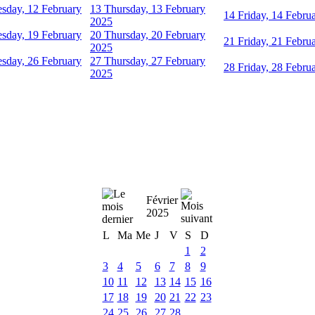
sday, 12 February
13
Thursday, 13 February
14
Friday, 14 Febru
2025
sday, 19 February
20
Thursday, 20 February
21
Friday, 21 Febru
2025
sday, 26 February
27
Thursday, 27 February
28
Friday, 28 Febru
2025
Février
2025
L
Ma
Me
J
V
S
D
1
2
3
4
5
6
7
8
9
10
11
12
13
14
15
16
17
18
19
20
21
22
23
24
25
26
27
28