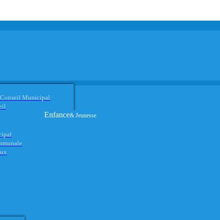
 Conseil Municipal
eil
Enfance
& Jeunesse
cipal
ommunale
aux