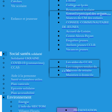
L'école
Crèches
Collège et lycée
Vie scolaire
Restauration scolaire
Conseil municipal des enfants
Activités périscolaires et garderie
Séances du CM des enfants
Enfance et jeunesse
CONSEIL COMMUNAUTAIRE
DE JEUNES
Accueil de Loisirs
Centre Alexis Peyret
Enquêtes jeunes
Ateliers jeunes CCLB
Vacances jeunes
Social santé
& solidarité
Solidarité UKRAINE
Les aides du CCAS
COVID-19 (coronavirus)
Les comptes-rendus du
CCAS
Maisons de retraite
CCAS
Maintien à domicile
Aide à la personne
Santé et numéros utiles
Plan canicule
Epicerie solidaire
Plan accessibilité
Environnement
Energie
L'info du SIECTOM
PRÉSENTATION
Villages Fleuris