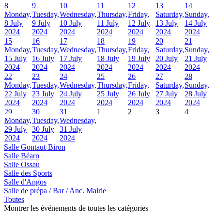
8
9
10
11
12
13
14
Monday,
Tuesday,
Wednesday,
Thursday,
Friday,
Saturday,
Sunday,
8 July
9 July
10 July
11 July
12 July
13 July
14 July
2024
2024
2024
2024
2024
2024
2024
15
16
17
18
19
20
21
Monday,
Tuesday,
Wednesday,
Thursday,
Friday,
Saturday,
Sunday,
15 July
16 July
17 July
18 July
19 July
20 July
21 July
2024
2024
2024
2024
2024
2024
2024
22
23
24
25
26
27
28
Monday,
Tuesday,
Wednesday,
Thursday,
Friday,
Saturday,
Sunday,
22 July
23 July
24 July
25 July
26 July
27 July
28 July
2024
2024
2024
2024
2024
2024
2024
29
30
31
1
2
3
4
Monday,
Tuesday,
Wednesday,
29 July
30 July
31 July
2024
2024
2024
Salle Gontaut-Biron
Salle Béarn
Salle Ossau
Salle des Sports
Salle d'Angos
Salle de prépa / Bar / Anc. Mairie
Toutes
Montrer les événements de toutes les catégories