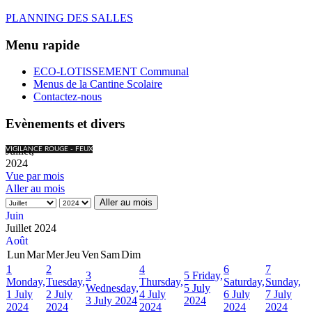
PLANNING DES SALLES
Menu rapide
ECO-LOTISSEMENT Communal
Menus de la Cantine Scolaire
Contactez-nous
Evènements et divers
Juillet,
VIGILANCE ROUGE - FEUX
2024
Vue par mois
Aller au mois
Aller au mois
Juin
Juillet 2024
Août
Lun
Mar
Mer
Jeu
Ven
Sam
Dim
1
2
4
6
7
3
5
Friday,
Monday,
Tuesday,
Thursday,
Saturday,
Sunday,
Wednesday,
5 July
1 July
2 July
4 July
6 July
7 July
3 July 2024
2024
2024
2024
2024
2024
2024