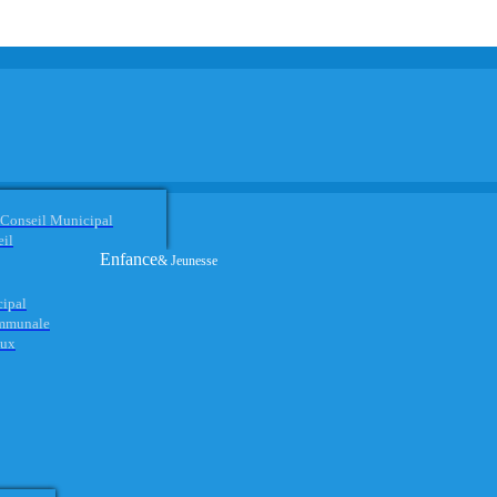
 Conseil Municipal
eil
Enfance
& Jeunesse
cipal
ommunale
aux