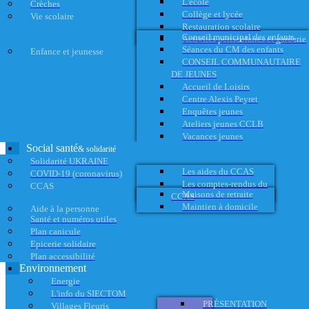
L'école
Crèches
Collège et lycée
Vie scolaire
Restauration scolaire
Conseil municipal des enfants
Activités périscolaires et garderie
Séances du CM des enfants
Enfance et jeunesse
CONSEIL COMMUNAUTAIRE
DE JEUNES
Accueil de Loisirs
Centre Alexis Peyret
Enquêtes jeunes
Ateliers jeunes CCLB
Vacances jeunes
Social santé
& solidarité
Solidarité UKRAINE
Les aides du CCAS
COVID-19 (coronavirus)
Les comptes-rendus du
CCAS
Maisons de retraite
CCAS
Maintien à domicile
Aide à la personne
Santé et numéros utiles
Plan canicule
Epicerie solidaire
Plan accessibilité
Environnement
Energie
L'info du SIECTOM
PRÉSENTATION
Villages Fleuris