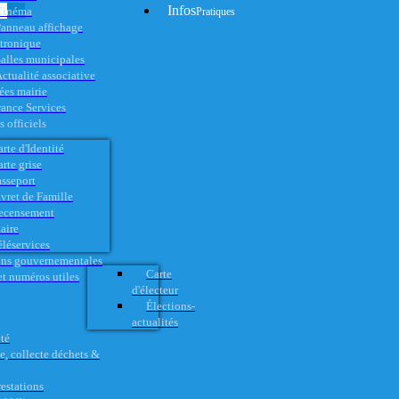
Infos
Cinéma
Pratiques
anneau affichage
ctronique
alles municipales
ctualité associative
es mairie
rance Services
 officiels
rte d'Identité
rte grise
asseport
vret de Famille
ecensement
aire
éléservices
ons gouvernementales
Carte
t numéros utiles
d'électeur
Élections-
actualités
té
e, collecte déchets &
restations