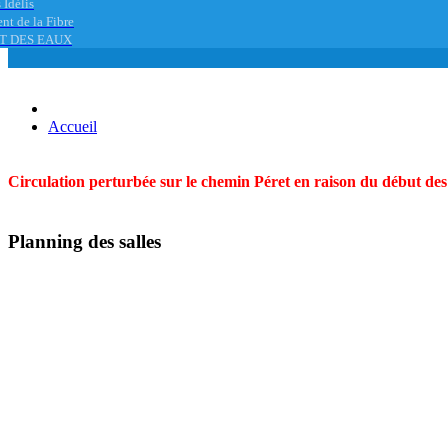
 Idélis
nt de la Fibre
T DES EAUX
Accueil
Circulation perturbée sur le chemin Péret en raison du début des t
Planning des salles