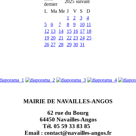
2025
L
Ma
Me
J
V
S
D
1
2
3
4
5
6
7
8
9
10
11
12
13
14
15
16
17
18
19
20
21
22
23
24
25
26
27
28
29
30
31
MAIRIE DE NAVAILLES-ANGOS
62 rue du Bourg
64450 Navailles-Angos
Tél. 05 59 33 83 85
Email : contact@navailles-angos.fr