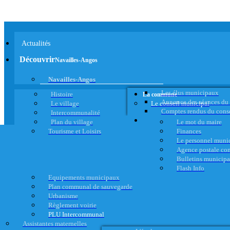
Actualités
Découvrir
Navailles-Angos
Navailles-Angos
Les élus municipaux
Histoire
La commune
Annonce des séances du
Le village
Le conseil municipal
Comptes rendus du cons
Intercommunalité
Plan du village
Le mot du maire
Tourisme et Loisirs
Finances
Le personnel muni
Agence postale c
Bulletins municip
Flash Info
Equipements municipaux
Plan communal de sauvegarde
Urbanisme
Règlement voirie
PLU Intercommunal
Assistantes maternelles