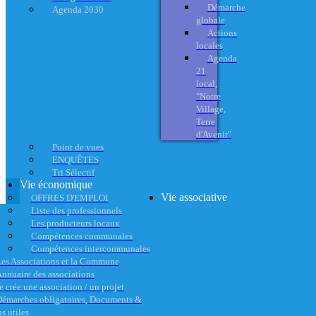
Démarche
Agenda 2030
globale
Actions
locales
Agenda
21
local,
"Notre
Village,
Terre
d'Avenir"
Point de vues
ENQUÊTES
Tri Sélectif
Vie économique
Vie associative
OFFRES D'EMPLOI
Liste des professionnels
Les producteurs locaux
Compétences communales
Compétences intercommunales
es Associations et la Commune
nnuaire des associations
e crée une association / un projet
émarches obligatoires, Documents &
s utiles