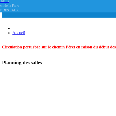
 Idélis
nt de la Fibre
T DES EAUX
Accueil
Circulation perturbée sur le chemin Péret en raison du début des t
Planning des salles