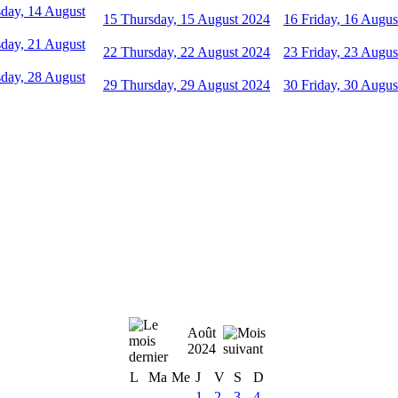
day, 14 August
15
Thursday, 15 August 2024
16
Friday, 16 Augus
day, 21 August
22
Thursday, 22 August 2024
23
Friday, 23 Augus
day, 28 August
29
Thursday, 29 August 2024
30
Friday, 30 Augus
Août
2024
L
Ma
Me
J
V
S
D
1
2
3
4