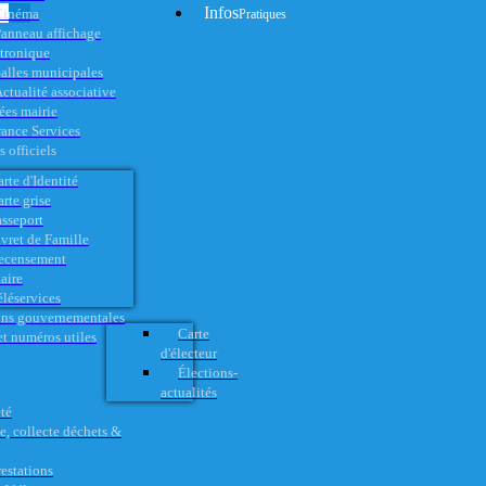
Infos
Cinéma
Pratiques
anneau affichage
ctronique
alles municipales
ctualité associative
es mairie
rance Services
 officiels
rte d'Identité
rte grise
asseport
vret de Famille
ecensement
aire
éléservices
ons gouvernementales
Carte
t numéros utiles
d'électeur
Élections-
actualités
té
e, collecte déchets &
restations