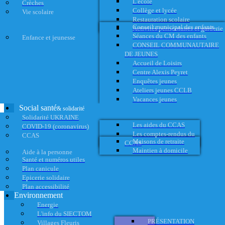
L'école
Crèches
Collège et lycée
Vie scolaire
Restauration scolaire
Conseil municipal des enfants
Activités périscolaires et garderie
Séances du CM des enfants
Enfance et jeunesse
CONSEIL COMMUNAUTAIRE
DE JEUNES
Accueil de Loisirs
Centre Alexis Peyret
Enquêtes jeunes
Ateliers jeunes CCLB
Vacances jeunes
Social santé
& solidarité
Solidarité UKRAINE
Les aides du CCAS
COVID-19 (coronavirus)
Les comptes-rendus du
CCAS
Maisons de retraite
CCAS
Maintien à domicile
Aide à la personne
Santé et numéros utiles
Plan canicule
Epicerie solidaire
Plan accessibilité
Environnement
Energie
L'info du SIECTOM
PRÉSENTATION
Villages Fleuris