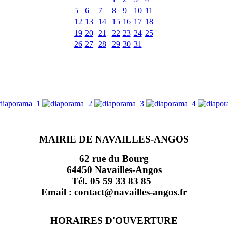
5
6
7
8
9
10
11
12
13
14
15
16
17
18
19
20
21
22
23
24
25
26
27
28
29
30
31
MAIRIE DE NAVAILLES-ANGOS
62 rue du Bourg
64450 Navailles-Angos
Tél. 05 59 33 83 85
Email : contact@navailles-angos.fr
HORAIRES D'OUVERTURE