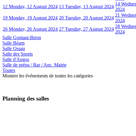
14
Wednes
12
Monday, 12 August 2024
13
Tuesday, 13 August 2024
2024
21
Wednes
19
Monday, 19 August 2024
20
Tuesday, 20 August 2024
2024
28
Wednes
26
Monday, 26 August 2024
27
Tuesday, 27 August 2024
2024
Salle Gontaut-Biron
Salle Béarn
Salle Ossau
Salle des Sports
Salle d'Angos
Salle de prépa / Bar / Anc. Mairie
Toutes
Montrer les événements de toutes les catégories
Planning des salles