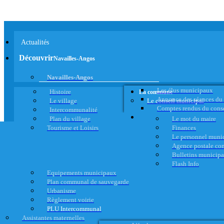
Actualités
Découvrir
Navailles-Angos
Navailles-Angos
Les élus municipaux
Histoire
La commune
Annonce des séances du
Le village
Le conseil municipal
Comptes rendus du cons
Intercommunalité
Plan du village
Le mot du maire
Tourisme et Loisirs
Finances
Le personnel muni
Agence postale c
Bulletins municip
Flash Info
Equipements municipaux
Plan communal de sauvegarde
Urbanisme
Règlement voirie
PLU Intercommunal
Assistantes maternelles