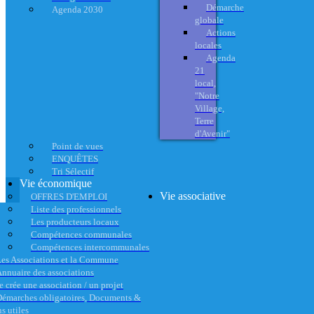
Démarche
Agenda 2030
globale
Actions
locales
Agenda
21
local,
"Notre
Village,
Terre
d'Avenir"
Point de vues
ENQUÊTES
Tri Sélectif
Vie économique
Vie associative
OFFRES D'EMPLOI
Liste des professionnels
Les producteurs locaux
Compétences communales
Compétences intercommunales
es Associations et la Commune
nnuaire des associations
e crée une association / un projet
émarches obligatoires, Documents &
s utiles