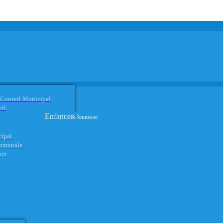
 Conseil Municipal
eil
Enfance
& Jeunesse
cipal
ommunale
aux