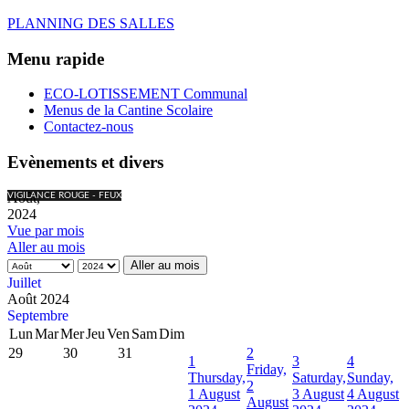
PLANNING DES SALLES
Menu rapide
ECO-LOTISSEMENT Communal
Menus de la Cantine Scolaire
Contactez-nous
Evènements et divers
Août,
VIGILANCE ROUGE - FEUX
2024
Vue par mois
Aller au mois
Aller au mois
Juillet
Août 2024
Septembre
Lun
Mar
Mer
Jeu
Ven
Sam
Dim
29
30
31
2
1
3
4
Friday,
Thursday,
Saturday,
Sunday,
2
1 August
3 August
4 August
August