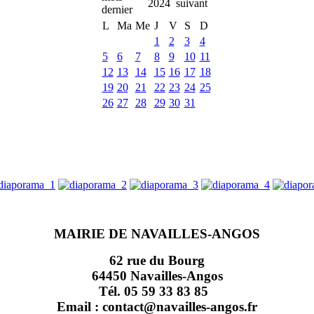
2024
L
Ma
Me
J
V
S
D
1
2
3
4
5
6
7
8
9
10
11
12
13
14
15
16
17
18
19
20
21
22
23
24
25
26
27
28
29
30
31
MAIRIE DE NAVAILLES-ANGOS
62 rue du Bourg
64450 Navailles-Angos
Tél. 05 59 33 83 85
Email : contact@navailles-angos.fr