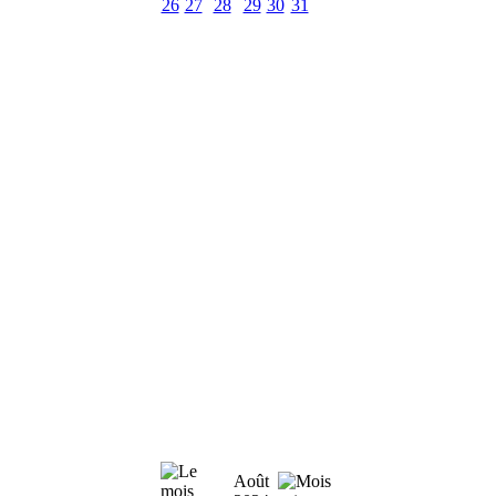
26
27
28
29
30
31
Août