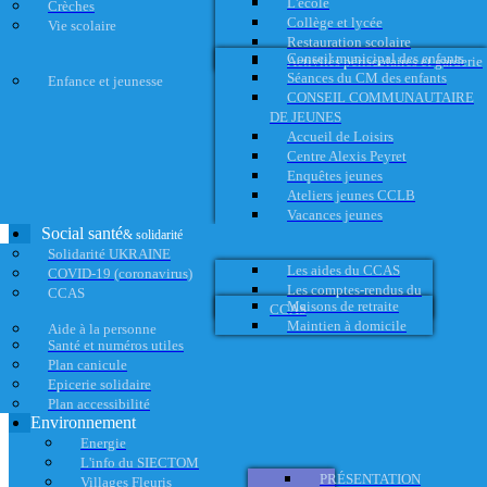
L'école
Crèches
Collège et lycée
Vie scolaire
Restauration scolaire
Conseil municipal des enfants
Activités périscolaires et garderie
Séances du CM des enfants
Enfance et jeunesse
CONSEIL COMMUNAUTAIRE
DE JEUNES
Accueil de Loisirs
Centre Alexis Peyret
Enquêtes jeunes
Ateliers jeunes CCLB
Vacances jeunes
Social santé
& solidarité
Solidarité UKRAINE
Les aides du CCAS
COVID-19 (coronavirus)
Les comptes-rendus du
CCAS
Maisons de retraite
CCAS
Maintien à domicile
Aide à la personne
Santé et numéros utiles
Plan canicule
Epicerie solidaire
Plan accessibilité
Environnement
Energie
L'info du SIECTOM
PRÉSENTATION
Villages Fleuris