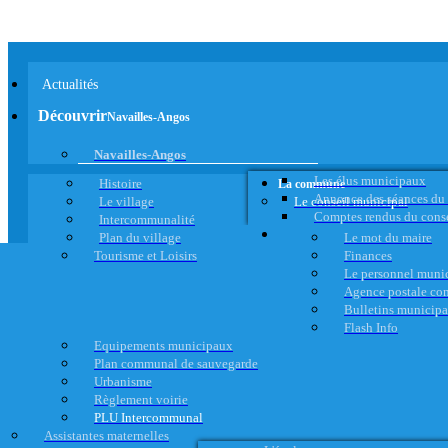
Actualités
Découvrir
Navailles-Angos
Navailles-Angos
Les élus municipaux
Histoire
La commune
Annonce des séances du
Le village
Le conseil municipal
Comptes rendus du cons
Intercommunalité
Plan du village
Le mot du maire
Tourisme et Loisirs
Finances
Le personnel muni
Agence postale c
Bulletins municip
Flash Info
Equipements municipaux
Plan communal de sauvegarde
Urbanisme
Règlement voirie
PLU Intercommunal
Assistantes maternelles