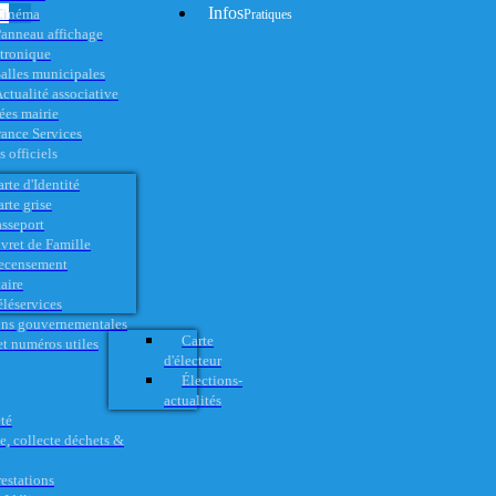
Infos
Cinéma
Pratiques
anneau affichage
ctronique
alles municipales
ctualité associative
es mairie
rance Services
 officiels
rte d'Identité
rte grise
asseport
vret de Famille
ecensement
aire
éléservices
ons gouvernementales
Carte
t numéros utiles
d'électeur
Élections-
actualités
té
e, collecte déchets &
restations