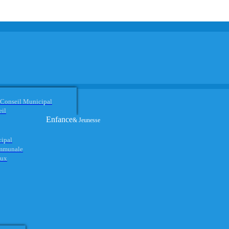
 Conseil Municipal
eil
Enfance
& Jeunesse
cipal
ommunale
aux