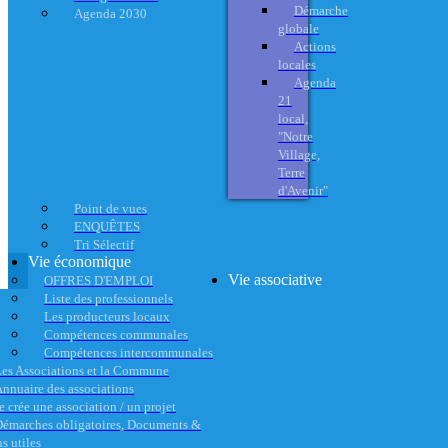
Démarche
Agenda 2030
globale
Actions
locales
Agenda
21
local,
"Notre
Village,
Terre
d'Avenir"
Point de vues
ENQUÊTES
Tri Sélectif
Vie économique
Vie associative
OFFRES D'EMPLOI
Liste des professionnels
Les producteurs locaux
Compétences communales
Compétences intercommunales
es Associations et la Commune
nnuaire des associations
e crée une association / un projet
émarches obligatoires, Documents &
s utiles