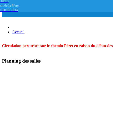
 Idélis
nt de la Fibre
T DES EAUX
Accueil
Circulation perturbée sur le chemin Péret en raison du début des t
Planning des salles