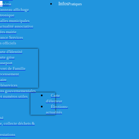
Infos
Cinéma
Pratiques
anneau affichage
ctronique
alles municipales
ctualité associative
es mairie
rance Services
 officiels
rte d'Identité
rte grise
asseport
vret de Famille
ecensement
aire
éléservices
ons gouvernementales
Carte
t numéros utiles
d'électeur
Élections-
actualités
té
e, collecte déchets &
restations