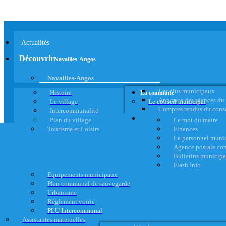
Actualités
Découvrir
Navailles-Angos
Navailles-Angos
Les élus municipaux
Histoire
La commune
Annonce des séances du
Le village
Le conseil municipal
Comptes rendus du cons
Intercommunalité
Plan du village
Le mot du maire
Tourisme et Loisirs
Finances
Le personnel muni
Agence postale c
Bulletins municip
Flash Info
Equipements municipaux
Plan communal de sauvegarde
Urbanisme
Règlement voirie
PLU Intercommunal
Assistantes maternelles