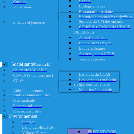
L'école
Crèches
Collège et lycée
Vie scolaire
Restauration scolaire
Conseil municipal des enfants
Activités périscolaires et garderie
Séances du CM des enfants
Enfance et jeunesse
CONSEIL COMMUNAUTAIRE
DE JEUNES
Accueil de Loisirs
Centre Alexis Peyret
Enquêtes jeunes
Ateliers jeunes CCLB
Vacances jeunes
Social santé
& solidarité
Solidarité UKRAINE
Les aides du CCAS
COVID-19 (coronavirus)
Les comptes-rendus du
CCAS
Maisons de retraite
CCAS
Maintien à domicile
Aide à la personne
Santé et numéros utiles
Plan canicule
Epicerie solidaire
Plan accessibilité
Environnement
Energie
L'info du SIECTOM
PRÉSENTATION
Villages Fleuris