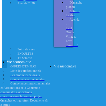
Démarche
Agenda 2030
globale
Actions
locales
Agenda
21
local,
"Notre
Village,
Terre
d'Avenir"
Point de vues
ENQUÊTES
Tri Sélectif
Vie économique
Vie associative
OFFRES D'EMPLOI
Liste des professionnels
Les producteurs locaux
Compétences communales
Compétences intercommunales
es Associations et la Commune
nnuaire des associations
e crée une association / un projet
émarches obligatoires, Documents &
s utiles