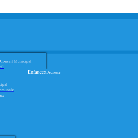
 Conseil Municipal
eil
Enfance
& Jeunesse
cipal
ommunale
aux