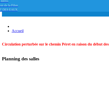
 Idélis
nt de la Fibre
T DES EAUX
Accueil
Circulation perturbée sur le chemin Péret en raison du début des t
Planning des salles