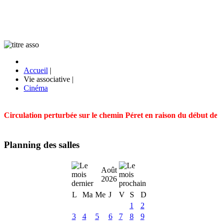
Accueil
|
Vie associative
|
Cinéma
Circulation perturbée sur le chemin Péret en raison du début des t
Planning des salles
Août
2026
L
Ma
Me
J
V
S
D
1
2
3
4
5
6
7
8
9