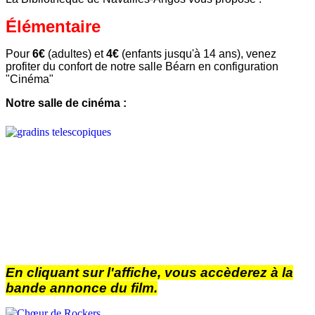
Élémentaire
Pour
6€
(adultes) et
4€
(enfants jusqu'à 14 ans), venez
profiter du confort de notre salle Béarn en configuration
"Cinéma"
Notre salle de cinéma :
En cliquant sur l'affiche, vous accèderez à la
bande annonce du film.