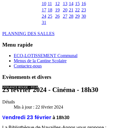
10
11
12
13
14
15
16
17
18
19
20
21
22
23
24
25
26
27
28
29
30
31
PLANNING DES SALLES
Menu rapide
ECO-LOTISSEMENT Communal
Menus de la Cantine Scolaire
Contactez-nous
Evènements et divers
VIGILANCE ROUGE - FEUX
23 février 2024 - Cinéma - 18h30
Détails
Mis à jour : 22 février 2024
endredi 23
février
V
à 18h30
La Bibliothèque de Navailles-Angos vous propose :