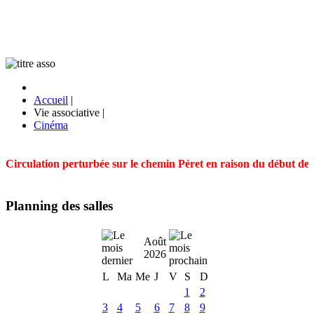
Accueil
|
Vie associative
|
Cinéma
Circulation perturbée sur le chemin Péret en raison du début des t
Planning des salles
Août
2026
L
Ma
Me
J
V
S
D
1
2
3
4
5
6
7
8
9