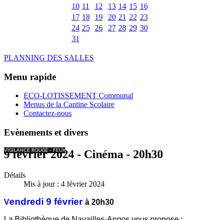
10
11
12
13
14
15
16
17
18
19
20
21
22
23
24
25
26
27
28
29
30
31
PLANNING DES SALLES
Menu rapide
ECO-LOTISSEMENT Communal
Menus de la Cantine Scolaire
Contactez-nous
Evènements et divers
VIGILANCE ROUGE - FEUX
9 février 2024 - Cinéma - 20h30
Détails
Mis à jour : 4 février 2024
endredi 9
février
V
à 20h30
La Bibliothèque de Navailles-Angos vous propose :