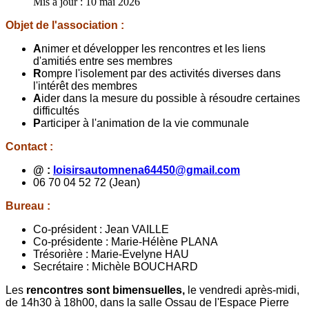
Mis à jour : 10 mai 2026
Objet de l'association :
A
nimer et développer les rencontres et les liens
d'amitiés entre ses membres
R
ompre l'isolement par des activités diverses dans
l'intérêt des membres
A
ider dans la mesure du possible à résoudre certaines
difficultés
P
articiper à l'animation de la vie communale
Contact :
@ :
loisirsautomnena64450@gmail.com
06 70 04 52 72 (Jean)
Bureau :
Co-président : Jean VAILLE
Co-présidente : Marie-Hélène PLANA
Trésorière : Marie-Evelyne HAU
Secrétaire : Michèle BOUCHARD
Les
rencontres sont bimensuelles,
le vendredi après-midi,
de 14h30 à 18h00, dans la salle Ossau de l'Espace Pierre