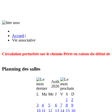
Accueil
|
Vie associative
Circulation perturbée sur le chemin Péret en raison du début des t
Planning des salles
Août
2026
L
Ma
Me
J
V
S
D
1
2
3
4
5
6
7
8
9
10
11
12
13
14
15
16