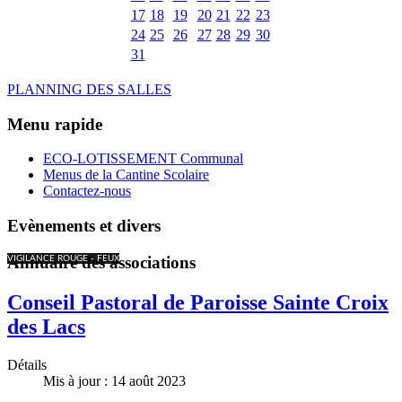
17
18
19
20
21
22
23
24
25
26
27
28
29
30
31
PLANNING DES SALLES
Menu rapide
ECO-LOTISSEMENT Communal
Menus de la Cantine Scolaire
Contactez-nous
Evènements et divers
Annuaire des associations
VIGILANCE ROUGE - FEUX
Conseil Pastoral de Paroisse Sainte Croix
des Lacs
Détails
Mis à jour : 14 août 2023