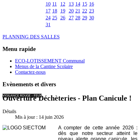
10
11
12
13
14
15
16
17
18
19
20
21
22
23
24
25
26
27
28
29
30
31
PLANNING DES SALLES
Menu rapide
ECO-LOTISSEMENT Communal
Menus de la Cantine Scolaire
Contactez-nous
Evènements et divers
VIGILANCE ROUGE - FEUX
Ouverture Déchèteries - Plan Canicule !
Détails
Mis à jour : 14 juin 2026
A compter de cette année 2026 :
dès que notre secteur atteint le
niveau alerte orange canicule, les