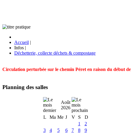
Accueil
|
Infos
|
Déchetterie, collecte déchets & compostage
Circulation perturbée sur le chemin Péret en raison du début des t
Planning des salles
Août
2026
L
Ma
Me
J
V
S
D
1
2
3
4
5
6
7
8
9