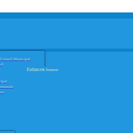
 Conseil Municipal
eil
Enfance
& Jeunesse
cipal
ommunale
aux