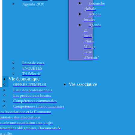
Démarche
Agenda 2030
globale
Actions
locales
Agenda
21
local,
"Notre
Village,
Terre
d'Avenir"
Point de vues
ENQUÊTES
Tri Sélectif
Vie économique
Vie associative
OFFRES D'EMPLOI
Liste des professionnels
Les producteurs locaux
Compétences communales
Compétences intercommunales
es Associations et la Commune
nnuaire des associations
e crée une association / un projet
émarches obligatoires, Documents &
s utiles