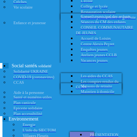
L'école
Crèches
Collège et lycée
Vie scolaire
Restauration scolaire
Conseil municipal des enfants
Activités périscolaires et garderie
Séances du CM des enfants
Enfance et jeunesse
CONSEIL COMMUNAUTAIRE
DE JEUNES
Accueil de Loisirs
Centre Alexis Peyret
Enquêtes jeunes
Ateliers jeunes CCLB
Vacances jeunes
Social santé
& solidarité
Solidarité UKRAINE
Les aides du CCAS
COVID-19 (coronavirus)
Les comptes-rendus du
CCAS
Maisons de retraite
CCAS
Maintien à domicile
Aide à la personne
Santé et numéros utiles
Plan canicule
Epicerie solidaire
Plan accessibilité
Environnement
Energie
L'info du SIECTOM
PRÉSENTATION
Villages Fleuris