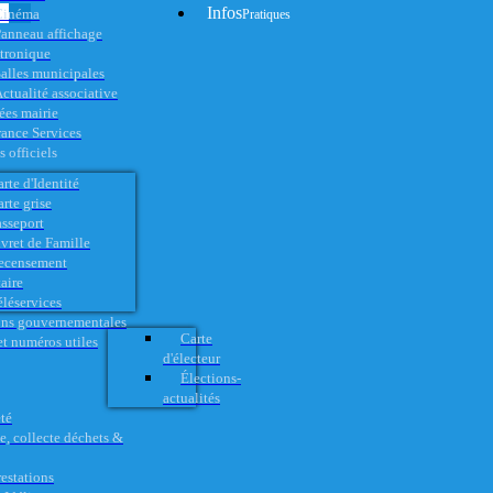
Infos
Cinéma
Pratiques
anneau affichage
ctronique
alles municipales
ctualité associative
es mairie
rance Services
 officiels
rte d'Identité
rte grise
asseport
vret de Famille
ecensement
aire
éléservices
ons gouvernementales
Carte
t numéros utiles
d'électeur
Élections-
actualités
té
e, collecte déchets &
restations