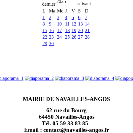
2025
L
Ma
Me
J
V
S
D
1
2
3
4
5
6
7
8
9
10
11
12
13
14
15
16
17
18
19
20
21
22
23
24
25
26
27
28
29
30
MAIRIE DE NAVAILLES-ANGOS
62 rue du Bourg
64450 Navailles-Angos
Tél. 05 59 33 83 85
Email : contact@navailles-angos.fr