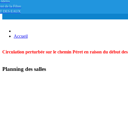
 Idélis
nt de la Fibre
T DES EAUX
Accueil
Circulation perturbée sur le chemin Péret en raison du début des t
Planning des salles