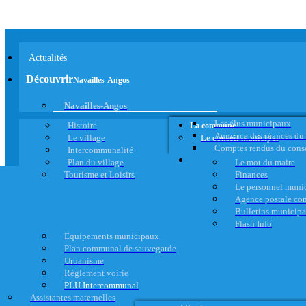
Actualités
Découvrir
Navailles-Angos
Navailles-Angos
Les élus municipaux
Histoire
La commune
Annonce des séances du
Le village
Le conseil municipal
Comptes rendus du cons
Intercommunalité
Plan du village
Le mot du maire
Tourisme et Loisirs
Finances
Le personnel muni
Agence postale c
Bulletins municip
Flash Info
Equipements municipaux
Plan communal de sauvegarde
Urbanisme
Règlement voirie
PLU Intercommunal
Assistantes maternelles