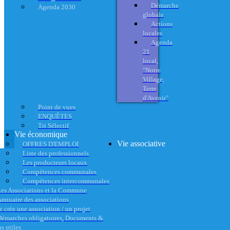
Démarche
Agenda 2030
globale
Actions
locales
Agenda
21
local,
"Notre
Village,
Terre
d'Avenir"
Point de vues
ENQUÊTES
Tri Sélectif
Vie économique
Vie associative
OFFRES D'EMPLOI
Liste des professionnels
Les producteurs locaux
Compétences communales
Compétences intercommunales
es Associations et la Commune
nnuaire des associations
e crée une association / un projet
émarches obligatoires, Documents &
s utiles