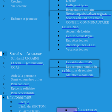
L'école
Crèches
Collège et lycée
Vie scolaire
Restauration scolaire
Conseil municipal des enfants
Activités périscolaires et garderie
Séances du CM des enfants
Enfance et jeunesse
CONSEIL COMMUNAUTAIRE
DE JEUNES
Accueil de Loisirs
Centre Alexis Peyret
Enquêtes jeunes
Ateliers jeunes CCLB
Vacances jeunes
Social santé
& solidarité
Solidarité UKRAINE
Les aides du CCAS
COVID-19 (coronavirus)
Les comptes-rendus du
CCAS
Maisons de retraite
CCAS
Maintien à domicile
Aide à la personne
Santé et numéros utiles
Plan canicule
Epicerie solidaire
Plan accessibilité
Environnement
Energie
L'info du SIECTOM
PRÉSENTATION
Villages Fleuris