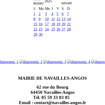
2025
L
Ma
Me
J
V
S
D
1
2
3
4
5
6
7
8
9
10
11
12
13
14
15
16
17
18
19
20
21
22
23
24
25
26
27
28
29
30
MAIRIE DE NAVAILLES-ANGOS
62 rue du Bourg
64450 Navailles-Angos
Tél. 05 59 33 83 85
Email : contact@navailles-angos.fr