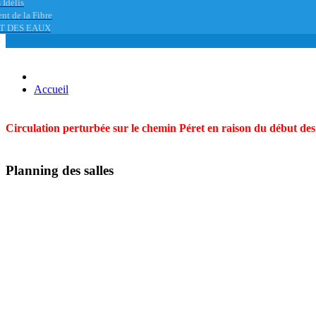
 Idélis
nt de la Fibre
T DES EAUX
Accueil
Circulation perturbée sur le chemin Péret en raison du début des t
Planning des salles