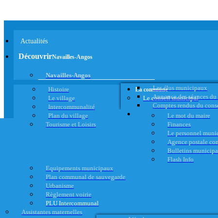
Actualités
Découvrir
Navailles-Angos
Navailles-Angos
Les élus municipaux
Histoire
La commune
Annonce des séances du
Le village
Le conseil municipal
Comptes rendus du cons
Intercommunalité
Plan du village
Le mot du maire
Tourisme et Loisirs
Finances
Le personnel muni
Agence postale c
Bulletins municip
Flash Info
Equipements municipaux
Plan communal de sauvegarde
Urbanisme
Règlement voirie
PLU Intercommunal
Assistantes maternelles