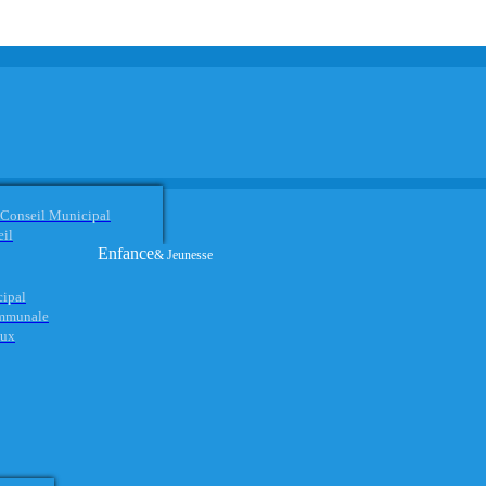
 Conseil Municipal
eil
Enfance
& Jeunesse
cipal
ommunale
aux