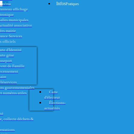
Infos
Cinéma
Pratiques
anneau affichage
ctronique
alles municipales
ctualité associative
es mairie
rance Services
 officiels
rte d'Identité
rte grise
asseport
vret de Famille
ecensement
aire
éléservices
ons gouvernementales
Carte
t numéros utiles
d'électeur
Élections-
actualités
té
e, collecte déchets &
restations