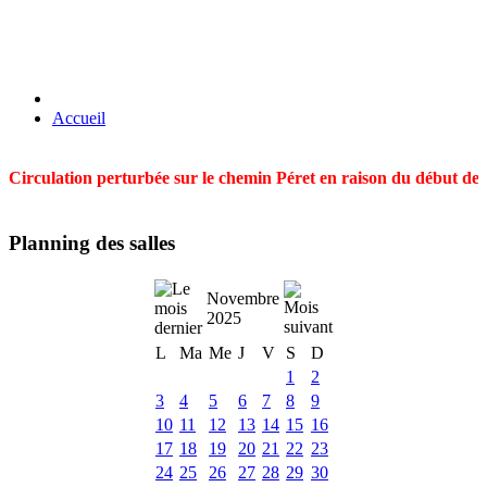
Accueil
Circulation perturbée sur le chemin Péret en raison du début des t
Planning des salles
Novembre
2025
L
Ma
Me
J
V
S
D
1
2
3
4
5
6
7
8
9
10
11
12
13
14
15
16
17
18
19
20
21
22
23
24
25
26
27
28
29
30