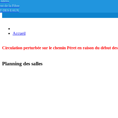
 Idélis
nt de la Fibre
T DES EAUX
Accueil
Circulation perturbée sur le chemin Péret en raison du début des t
Planning des salles