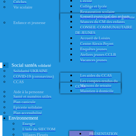
L'école
Crèches
Collège et lycée
Vie scolaire
Restauration scolaire
Conseil municipal des enfants
Activités périscolaires et garderie
Séances du CM des enfants
Enfance et jeunesse
CONSEIL COMMUNAUTAIRE
DE JEUNES
Accueil de Loisirs
Centre Alexis Peyret
Enquêtes jeunes
Ateliers jeunes CCLB
Vacances jeunes
Social santé
& solidarité
Solidarité UKRAINE
Les aides du CCAS
COVID-19 (coronavirus)
Les comptes-rendus du
CCAS
Maisons de retraite
CCAS
Maintien à domicile
Aide à la personne
Santé et numéros utiles
Plan canicule
Epicerie solidaire
Plan accessibilité
Environnement
Energie
L'info du SIECTOM
PRÉSENTATION
Villages Fleuris