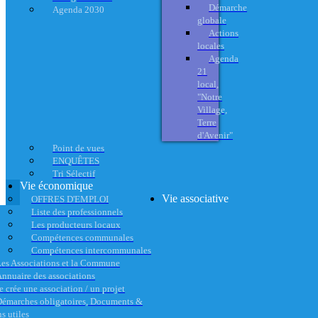
Démarche
Agenda 2030
globale
Actions
locales
Agenda
21
local,
"Notre
Village,
Terre
d'Avenir"
Point de vues
ENQUÊTES
Tri Sélectif
Vie économique
Vie associative
OFFRES D'EMPLOI
Liste des professionnels
Les producteurs locaux
Compétences communales
Compétences intercommunales
es Associations et la Commune
nnuaire des associations
e crée une association / un projet
émarches obligatoires, Documents &
s utiles