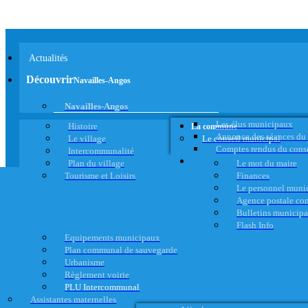
Actualités
Découvrir
Navailles-Angos
Navailles-Angos
Les élus municipaux
Histoire
La commune
Annonce des séances du
Le village
Le conseil municipal
Comptes rendus du cons
Intercommunalité
Plan du village
Le mot du maire
Tourisme et Loisirs
Finances
Le personnel muni
Agence postale c
Bulletins municip
Flash Info
Equipements municipaux
Plan communal de sauvegarde
Urbanisme
Règlement voirie
PLU Intercommunal
Assistantes maternelles