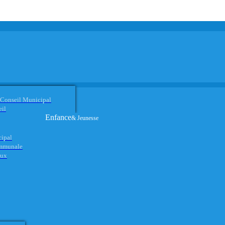
 Conseil Municipal
eil
Enfance
& Jeunesse
cipal
ommunale
aux