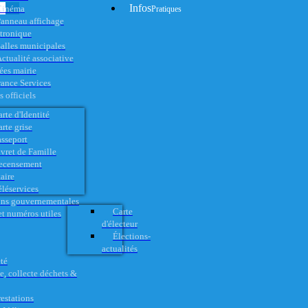
Infos
Cinéma
Pratiques
anneau affichage
ctronique
alles municipales
ctualité associative
es mairie
rance Services
 officiels
rte d'Identité
rte grise
asseport
vret de Famille
ecensement
aire
éléservices
ons gouvernementales
Carte
t numéros utiles
d'électeur
Élections-
actualités
té
e, collecte déchets &
restations