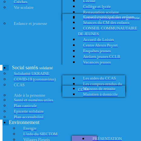
L'école
Crèches
Collège et lycée
Vie scolaire
Restauration scolaire
Conseil municipal des enfants
Activités périscolaires et garderie
Séances du CM des enfants
Enfance et jeunesse
CONSEIL COMMUNAUTAIRE
DE JEUNES
Accueil de Loisirs
Centre Alexis Peyret
Enquêtes jeunes
Ateliers jeunes CCLB
Vacances jeunes
Social santé
& solidarité
Solidarité UKRAINE
Les aides du CCAS
COVID-19 (coronavirus)
Les comptes-rendus du
CCAS
Maisons de retraite
CCAS
Maintien à domicile
Aide à la personne
Santé et numéros utiles
Plan canicule
Epicerie solidaire
Plan accessibilité
Environnement
Energie
L'info du SIECTOM
PRÉSENTATION
Villages Fleuris