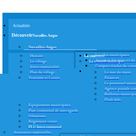
Actualités
Découvrir
Navailles-Angos
Navailles-Angos
Les élus municipaux
Histoire
La commune
Annonce des séances du
Le village
Le conseil municipal
Comptes rendus du cons
Intercommunalité
Plan du village
Le mot du maire
Tourisme et Loisirs
Finances
Le personnel muni
Agence postale c
Bulletins municip
Flash Info
Equipements municipaux
Plan communal de sauvegarde
Urbanisme
Règlement voirie
PLU Intercommunal
Assistantes maternelles