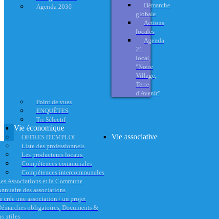
Démarche
Agenda 2030
globale
Actions
locales
Agenda
21
local,
"Notre
Village,
Terre
d'Avenir"
Point de vues
ENQUÊTES
Tri Sélectif
Vie économique
Vie associative
OFFRES D'EMPLOI
Liste des professionnels
Les producteurs locaux
Compétences communales
Compétences intercommunales
es Associations et la Commune
nnuaire des associations
e crée une association / un projet
émarches obligatoires, Documents &
s utiles