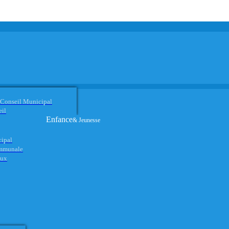
 Conseil Municipal
eil
Enfance
& Jeunesse
cipal
ommunale
aux