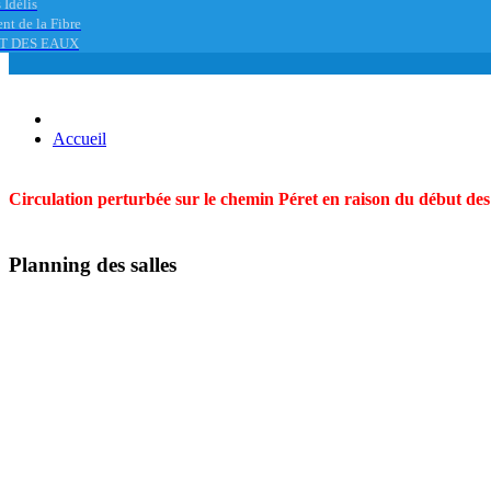
 Idélis
nt de la Fibre
T DES EAUX
Accueil
Circulation perturbée sur le chemin Péret en raison du début des t
Planning des salles