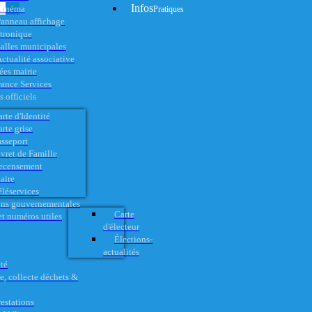
Infos
Cinéma
Pratiques
anneau affichage
ctronique
alles municipales
ctualité associative
es mairie
rance Services
 officiels
rte d'Identité
rte grise
asseport
vret de Famille
ecensement
aire
éléservices
ons gouvernementales
Carte
t numéros utiles
d'électeur
Élections-
actualités
té
e, collecte déchets &
restations