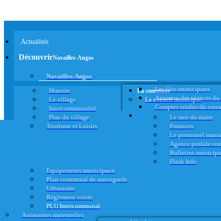
Actualités
Découvrir
Navailles-Angos
Navailles-Angos
Les élus municipaux
Histoire
La commune
Annonce des séances du
Le village
Le conseil municipal
Comptes rendus du cons
Intercommunalité
Plan du village
Le mot du maire
Tourisme et Loisirs
Finances
Le personnel muni
Agence postale c
Bulletins municip
Flash Info
Equipements municipaux
Plan communal de sauvegarde
Urbanisme
Règlement voirie
PLU Intercommunal
Assistantes maternelles