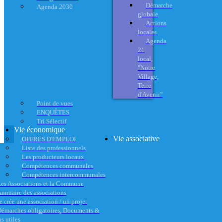
Démarche
Agenda 2030
globale
Actions
locales
Agenda
21
local,
"Notre
Village,
Terre
d'Avenir"
Point de vues
ENQUÊTES
Tri Sélectif
Vie économique
Vie associative
OFFRES D'EMPLOI
Liste des professionnels
Les producteurs locaux
Compétences communales
Compétences intercommunales
es Associations et la Commune
nnuaire des associations
e crée une association / un projet
émarches obligatoires, Documents &
s utiles