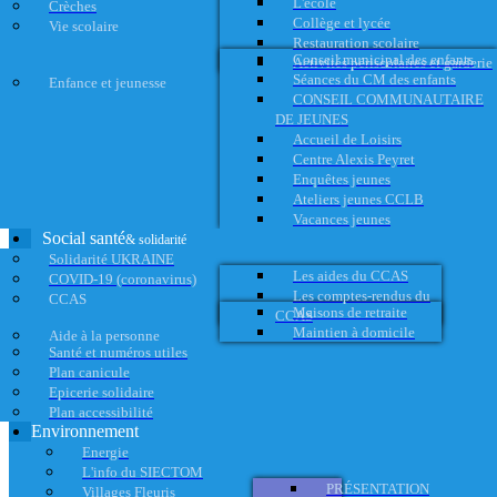
L'école
Crèches
Collège et lycée
Vie scolaire
Restauration scolaire
Conseil municipal des enfants
Activités périscolaires et garderie
Séances du CM des enfants
Enfance et jeunesse
CONSEIL COMMUNAUTAIRE
DE JEUNES
Accueil de Loisirs
Centre Alexis Peyret
Enquêtes jeunes
Ateliers jeunes CCLB
Vacances jeunes
Social santé
& solidarité
Solidarité UKRAINE
Les aides du CCAS
COVID-19 (coronavirus)
Les comptes-rendus du
CCAS
Maisons de retraite
CCAS
Maintien à domicile
Aide à la personne
Santé et numéros utiles
Plan canicule
Epicerie solidaire
Plan accessibilité
Environnement
Energie
L'info du SIECTOM
PRÉSENTATION
Villages Fleuris