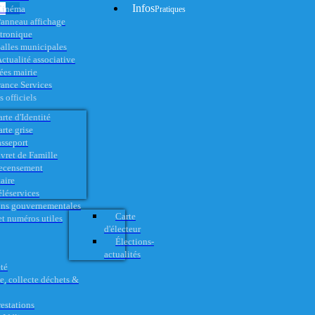
Infos
Cinéma
Pratiques
anneau affichage
ctronique
alles municipales
ctualité associative
es mairie
rance Services
 officiels
rte d'Identité
rte grise
asseport
vret de Famille
ecensement
aire
éléservices
ons gouvernementales
Carte
t numéros utiles
d'électeur
Élections-
actualités
té
e, collecte déchets &
restations