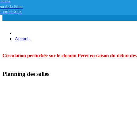
 Idélis
nt de la Fibre
T DES EAUX
Accueil
Circulation perturbée sur le chemin Péret en raison du début des t
Planning des salles