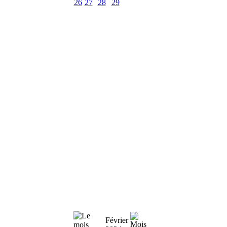
26
27
28
29
Février