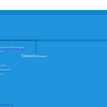
 Conseil Municipal
eil
Enfance
& Jeunesse
cipal
ommunale
aux