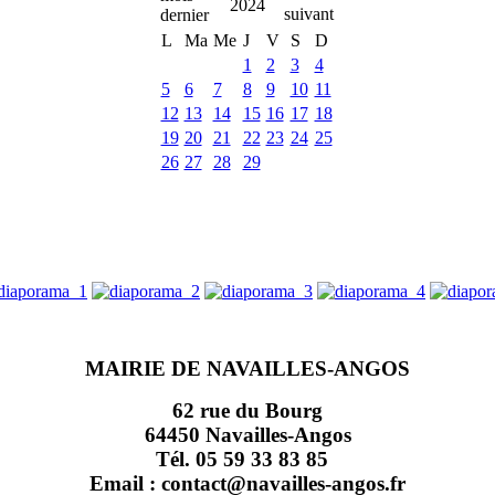
2024
L
Ma
Me
J
V
S
D
1
2
3
4
5
6
7
8
9
10
11
12
13
14
15
16
17
18
19
20
21
22
23
24
25
26
27
28
29
MAIRIE DE NAVAILLES-ANGOS
62 rue du Bourg
64450 Navailles-Angos
Tél. 05 59 33 83 85
Email : contact@navailles-angos.fr