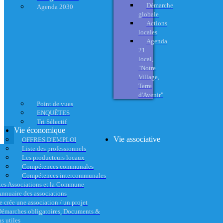
Démarche
Agenda 2030
globale
Actions
locales
Agenda
21
local,
"Notre
Village,
Terre
d'Avenir"
Point de vues
ENQUÊTES
Tri Sélectif
Vie économique
Vie associative
OFFRES D'EMPLOI
Liste des professionnels
Les producteurs locaux
Compétences communales
Compétences intercommunales
es Associations et la Commune
nnuaire des associations
e crée une association / un projet
émarches obligatoires, Documents &
s utiles