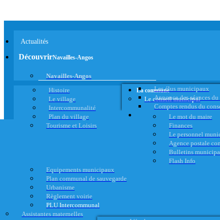
Actualités
Découvrir
Navailles-Angos
Navailles-Angos
Les élus municipaux
Histoire
La commune
Annonce des séances du
Le village
Le conseil municipal
Comptes rendus du cons
Intercommunalité
Plan du village
Le mot du maire
Tourisme et Loisirs
Finances
Le personnel muni
Agence postale c
Bulletins municip
Flash Info
Equipements municipaux
Plan communal de sauvegarde
Urbanisme
Règlement voirie
PLU Intercommunal
Assistantes maternelles