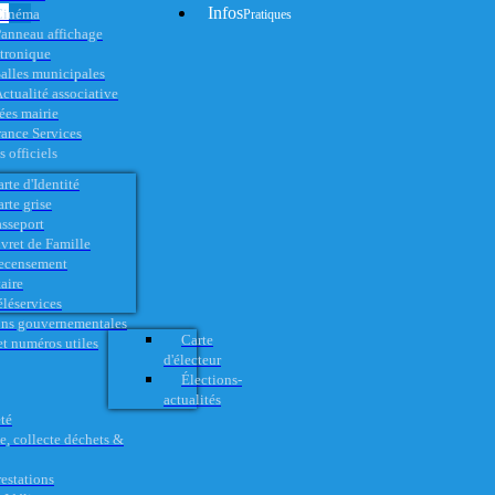
Infos
Cinéma
Pratiques
anneau affichage
ctronique
alles municipales
ctualité associative
es mairie
rance Services
 officiels
rte d'Identité
rte grise
asseport
vret de Famille
ecensement
aire
éléservices
ons gouvernementales
Carte
t numéros utiles
d'électeur
Élections-
actualités
té
e, collecte déchets &
restations