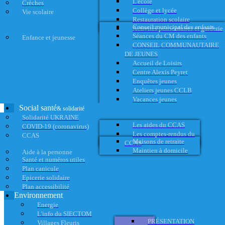
L'école
Crèches
Collège et lycée
Vie scolaire
Restauration scolaire
Conseil municipal des enfants
Activités périscolaires et garderie
Séances du CM des enfants
Enfance et jeunesse
CONSEIL COMMUNAUTAIRE
DE JEUNES
Accueil de Loisirs
Centre Alexis Peyret
Enquêtes jeunes
Ateliers jeunes CCLB
Vacances jeunes
Social santé
& solidarité
Solidarité UKRAINE
Les aides du CCAS
COVID-19 (coronavirus)
Les comptes-rendus du
CCAS
Maisons de retraite
CCAS
Maintien à domicile
Aide à la personne
Santé et numéros utiles
Plan canicule
Epicerie solidaire
Plan accessibilité
Environnement
Energie
L'info du SIECTOM
PRÉSENTATION
Villages Fleuris