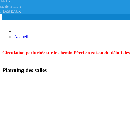
 Idélis
nt de la Fibre
T DES EAUX
Accueil
Circulation perturbée sur le chemin Péret en raison du début des t
Planning des salles