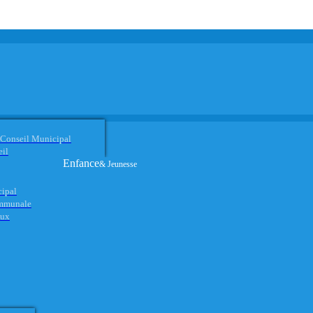
 Conseil Municipal
eil
Enfance
& Jeunesse
cipal
ommunale
aux