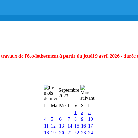
ravaux de l'éco-lotissement à partir du jeudi 9 avril 2026 - durée 
Septembre
2023
L
Ma
Me
J
V
S
D
1
2
3
4
5
6
7
8
9
10
11
12
13
14
15
16
17
18
19
20
21
22
23
24