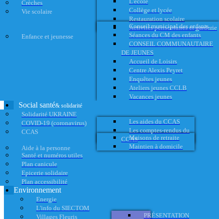
L'école
Crèches
Collège et lycée
Vie scolaire
Restauration scolaire
Conseil municipal des enfants
Activités périscolaires et garderie
Séances du CM des enfants
Enfance et jeunesse
CONSEIL COMMUNAUTAIRE
DE JEUNES
Accueil de Loisirs
Centre Alexis Peyret
Enquêtes jeunes
Ateliers jeunes CCLB
Vacances jeunes
Social santé
& solidarité
Solidarité UKRAINE
Les aides du CCAS
COVID-19 (coronavirus)
Les comptes-rendus du
CCAS
Maisons de retraite
CCAS
Maintien à domicile
Aide à la personne
Santé et numéros utiles
Plan canicule
Epicerie solidaire
Plan accessibilité
Environnement
Energie
L'info du SIECTOM
PRÉSENTATION
Villages Fleuris