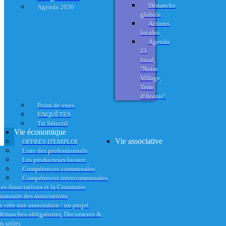
Démarche
Agenda 2030
globale
Actions
locales
Agenda
21
local,
"Notre
Village,
Terre
d'Avenir"
Point de vues
ENQUÊTES
Tri Sélectif
Vie économique
Vie associative
OFFRES D'EMPLOI
Liste des professionnels
Les producteurs locaux
Compétences communales
Compétences intercommunales
es Associations et la Commune
nnuaire des associations
e crée une association / un projet
émarches obligatoires, Documents &
s utiles