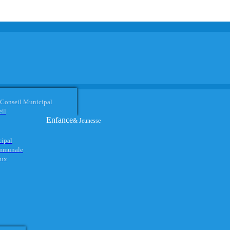
 Conseil Municipal
eil
Enfance
& Jeunesse
cipal
ommunale
aux