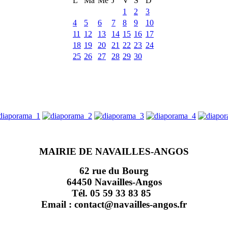
L
Ma
Me
J
V
S
D
1
2
3
4
5
6
7
8
9
10
11
12
13
14
15
16
17
18
19
20
21
22
23
24
25
26
27
28
29
30
MAIRIE DE NAVAILLES-ANGOS
62 rue du Bourg
64450 Navailles-Angos
Tél. 05 59 33 83 85
Email : contact@navailles-angos.fr