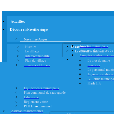
Actualités
Découvrir
Navailles-Angos
Navailles-Angos
Les élus municipaux
Histoire
La commune
Annonce des séances du
Le village
Le conseil municipal
Comptes rendus du cons
Intercommunalité
Plan du village
Le mot du maire
Tourisme et Loisirs
Finances
Le personnel muni
Agence postale c
Bulletins municip
Flash Info
Equipements municipaux
Plan communal de sauvegarde
Urbanisme
Règlement voirie
PLU Intercommunal
Assistantes maternelles