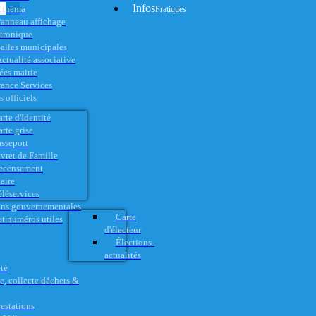
Infos
Cinéma
Pratiques
anneau affichage
ctronique
alles municipales
ctualité associative
es mairie
rance Services
 officiels
rte d'Identité
rte grise
asseport
vret de Famille
ecensement
aire
éléservices
ons gouvernementales
Carte
t numéros utiles
d'électeur
Élections-
actualités
té
e, collecte déchets &
restations