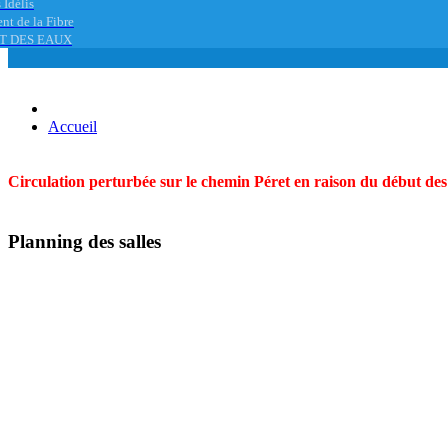
 Idélis
nt de la Fibre
T DES EAUX
Accueil
Circulation perturbée sur le chemin Péret en raison du début des t
Planning des salles