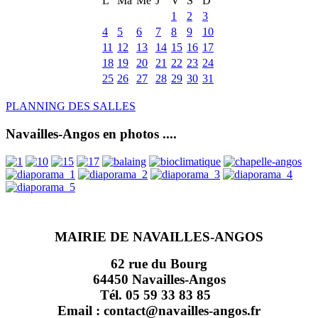
L
Ma
Me
J
V
S
D
1
2
3
4
5
6
7
8
9
10
11
12
13
14
15
16
17
18
19
20
21
22
23
24
25
26
27
28
29
30
31
PLANNING DES SALLES
Navailles-Angos en photos ....
MAIRIE DE NAVAILLES-ANGOS
62 rue du Bourg
64450 Navailles-Angos
Tél. 05 59 33 83 85
Email : contact@navailles-angos.fr