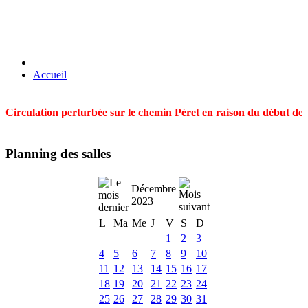
Accueil
Circulation perturbée sur le chemin Péret en raison du début des t
Planning des salles
Décembre
2023
L
Ma
Me
J
V
S
D
1
2
3
4
5
6
7
8
9
10
11
12
13
14
15
16
17
18
19
20
21
22
23
24
25
26
27
28
29
30
31