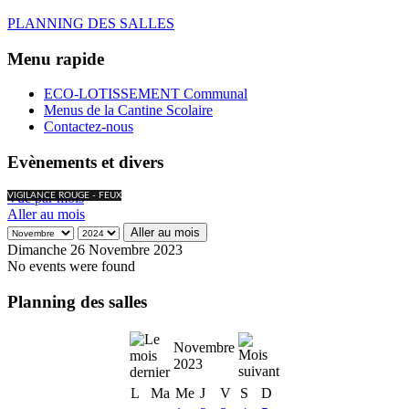
PLANNING DES SALLES
Menu rapide
ECO-LOTISSEMENT Communal
Menus de la Cantine Scolaire
Contactez-nous
Evènements et divers
Vue par mois
VIGILANCE ROUGE - FEUX
Aller au mois
Aller au mois
Dimanche 26 Novembre 2023
No events were found
Planning des salles
Novembre
2023
L
Ma
Me
J
V
S
D