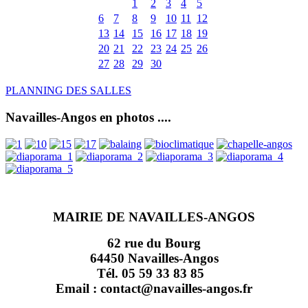
1
2
3
4
5
6
7
8
9
10
11
12
13
14
15
16
17
18
19
20
21
22
23
24
25
26
27
28
29
30
PLANNING DES SALLES
Navailles-Angos en photos ....
MAIRIE DE NAVAILLES-ANGOS
62 rue du Bourg
64450 Navailles-Angos
Tél. 05 59 33 83 85
Email : contact@navailles-angos.fr