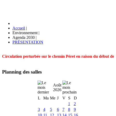
Accueil
|
Environnement
|
Agenda 2030
|
PRÉSENTATION
Circulation perturbée sur le chemin Péret en raison du début des t
Planning des salles
Août
2026
L
Ma
Me
J
V
S
D
1
2
3
4
5
6
7
8
9
10
11
12
13
14
15
16