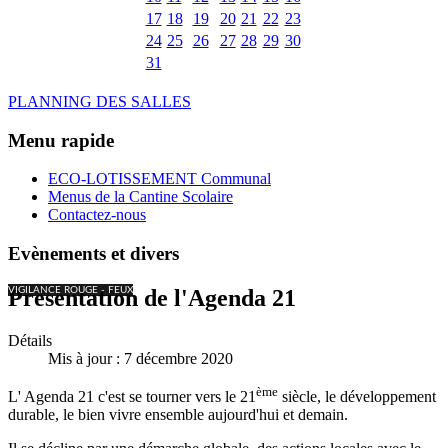
17
18
19
20
21
22
23
24
25
26
27
28
29
30
31
PLANNING DES SALLES
Menu rapide
ECO-LOTISSEMENT Communal
Menus de la Cantine Scolaire
Contactez-nous
Evènements et divers
VIGILANCE ROUGE - FEUX
Présentation de l'Agenda 21
Détails
Mis à jour : 7 décembre 2020
ème
L' Agenda 21 c'est se tourner vers le 21
siècle, le développement
durable, le bien vivre ensemble aujourd'hui et demain.