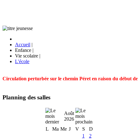
Accueil
|
Enfance
|
Vie scolaire
|
L'école
Circulation perturbée sur le chemin Péret en raison du début des t
Planning des salles
Août
2026
L
Ma
Me
J
V
S
D
1
2