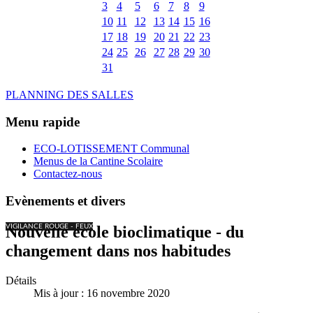
3
4
5
6
7
8
9
10
11
12
13
14
15
16
17
18
19
20
21
22
23
24
25
26
27
28
29
30
31
PLANNING DES SALLES
Menu rapide
ECO-LOTISSEMENT Communal
Menus de la Cantine Scolaire
Contactez-nous
Evènements et divers
VIGILANCE ROUGE - FEUX
Nouvelle école bioclimatique - du
changement dans nos habitudes
Détails
Mis à jour : 16 novembre 2020