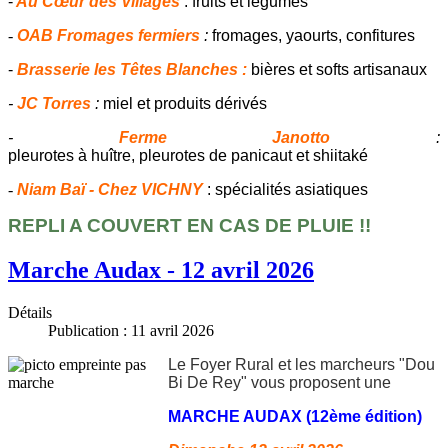
-
Au Cœur des Villages
: fruits et légumes
-
OAB Fromages fermiers
:
fromages, yaourts, confitures
-
Brasserie les Têtes Blanches :
bières et softs artisanaux
-
JC Torres
:
miel et produits dérivés
-
Ferme Janotto
:
pleurotes à huître, pleurotes de panicaut et shiitaké
-
Niam Baï - Chez VICHNY
: spécialités asiatiques
REPLI A COUVERT EN CAS DE PLUIE !!
Marche Audax - 12 avril 2026
Détails
Publication : 11 avril 2026
Le Foyer Rural et les marcheurs "Dou
Bi De Rey" vous proposent une
MARCHE AUDAX (12ème édition)