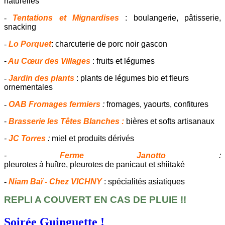
naturelles
-
Tentations et Mignardises
: boulangerie, pâtisserie,
snacking
-
Lo Porquet
: charcuterie de porc noir gascon
-
Au Cœur des Villages
: fruits et légumes
-
Jardin des plants
: plants de légumes bio et fleurs
ornementales
-
OAB Fromages fermiers
:
fromages, yaourts, confitures
-
Brasserie les Têtes Blanches :
bières et softs artisanaux
-
JC Torres
:
miel et produits dérivés
-
Ferme Janotto
:
pleurotes à huître, pleurotes de panicaut et shiitaké
-
Niam Baï - Chez VICHNY
: spécialités asiatiques
REPLI A COUVERT EN CAS DE PLUIE !!
Soirée Guinguette !