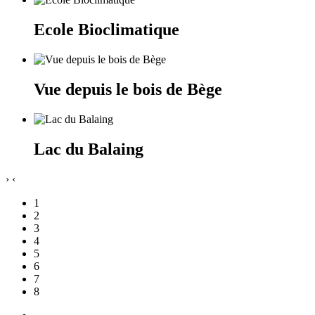
Ecole Bioclimatique
Vue depuis le bois de Bège
Lac du Balaing
›
‹
1
2
3
4
5
6
7
8