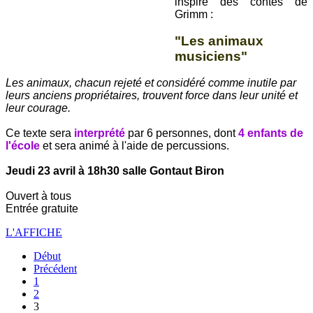
inspiré des contes de
Grimm :
"Les animaux
musiciens"
Les animaux, chacun rejeté et considéré comme inutile par
leurs anciens propriétaires, trouvent fo
rce dans leur unité et
leur courage.
Ce texte sera
interprété
par 6 personnes, dont
4 enfants de
l'école
et sera animé à l'aide de percussions.
Jeudi 23 avril à 18h30 salle Gontaut Biron
Ouvert à tous
Entrée gratuite
L'AFFICHE
Début
Précédent
1
2
3