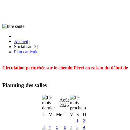
Accueil
|
Social santé
|
Plan canicule
Circulation perturbée sur le chemin Péret en raison du début des t
Planning des salles
Août
2026
L
Ma
Me
J
V
S
D
1
2
3
4
5
6
7
8
9