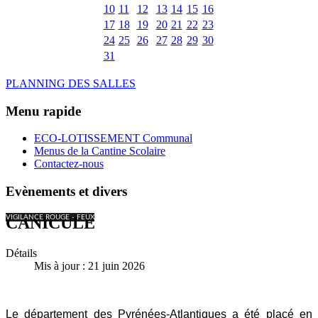
10
11
12
13
14
15
16
17
18
19
20
21
22
23
24
25
26
27
28
29
30
31
PLANNING DES SALLES
Menu rapide
ECO-LOTISSEMENT Communal
Menus de la Cantine Scolaire
Contactez-nous
Evènements et divers
VIGILANCE ROUGE - FEUX
CANICULE
Détails
Mis à jour : 21 juin 2026
Le département des Pyrénées-Atlantiques a été placé en