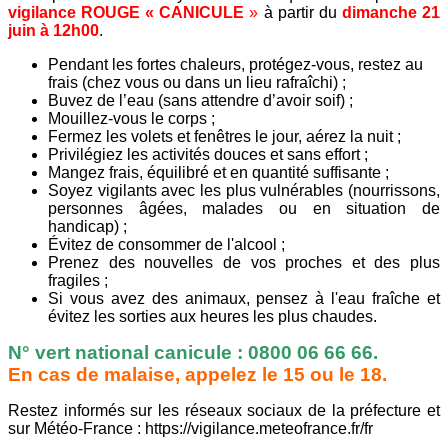
vigilance ROUGE « CANICULE
»
à partir du
dimanche 21
juin à 12h00
.
Pendant les fortes chaleurs, protégez-vous, restez au
frais (chez vous ou dans un lieu rafraîchi) ;
Buvez de l’eau (sans attendre d’avoir soif) ;
Mouillez-vous le corps ;
Fermez les volets et fenêtres le jour, aérez la nuit ;
Privilégiez les activités douces et sans effort ;
Mangez frais, équilibré et en quantité suffisante ;
Soyez vigilants avec les plus vulnérables (nourrissons,
personnes âgées, malades ou en situation de
handicap) ;
Évitez de consommer de l'alcool ;
Prenez des nouvelles de vos proches et des plus
fragiles ;
Si vous avez des animaux, pensez à l'eau fraîche et
évitez les sorties aux heures les plus chaudes.
N° vert national canicule : 0800 06 66 66.
En cas de malaise, appelez le 15 ou le 18.
Restez informés sur les réseaux sociaux de la préfecture et
sur Météo-France : https://vigilance.meteofrance.fr/fr