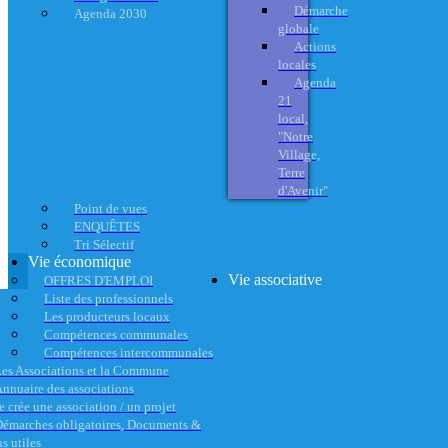
Démarche
Agenda 2030
globale
Actions
locales
Agenda
21
local,
"Notre
Village,
Terre
d'Avenir"
Point de vues
ENQUÊTES
Tri Sélectif
Vie économique
Vie associative
OFFRES D'EMPLOI
Liste des professionnels
Les producteurs locaux
Compétences communales
Compétences intercommunales
es Associations et la Commune
nnuaire des associations
e crée une association / un projet
émarches obligatoires, Documents &
s utiles