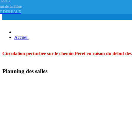
 Idélis
nt de la Fibre
T DES EAUX
Accueil
Circulation perturbée sur le chemin Péret en raison du début des t
Planning des salles