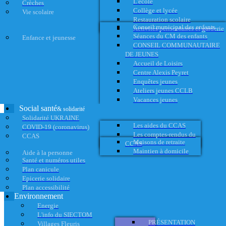
L'école
Crèches
Collège et lycée
Vie scolaire
Restauration scolaire
Conseil municipal des enfants
Activités périscolaires et garderie
Séances du CM des enfants
Enfance et jeunesse
CONSEIL COMMUNAUTAIRE
DE JEUNES
Accueil de Loisirs
Centre Alexis Peyret
Enquêtes jeunes
Ateliers jeunes CCLB
Vacances jeunes
Social santé
& solidarité
Solidarité UKRAINE
Les aides du CCAS
COVID-19 (coronavirus)
Les comptes-rendus du
CCAS
Maisons de retraite
CCAS
Maintien à domicile
Aide à la personne
Santé et numéros utiles
Plan canicule
Epicerie solidaire
Plan accessibilité
Environnement
Energie
L'info du SIECTOM
PRÉSENTATION
Villages Fleuris