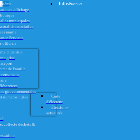
Infos
Cinéma
Pratiques
anneau affichage
ctronique
alles municipales
ctualité associative
es mairie
rance Services
 officiels
rte d'Identité
rte grise
asseport
vret de Famille
ecensement
aire
éléservices
ons gouvernementales
Carte
t numéros utiles
d'électeur
Élections-
actualités
té
e, collecte déchets &
restations