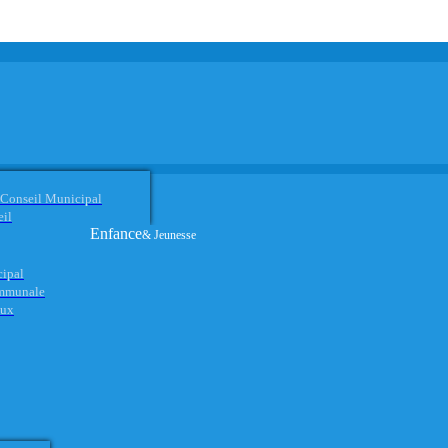
 Conseil Municipal
eil
Enfance
& Jeunesse
cipal
ommunale
aux