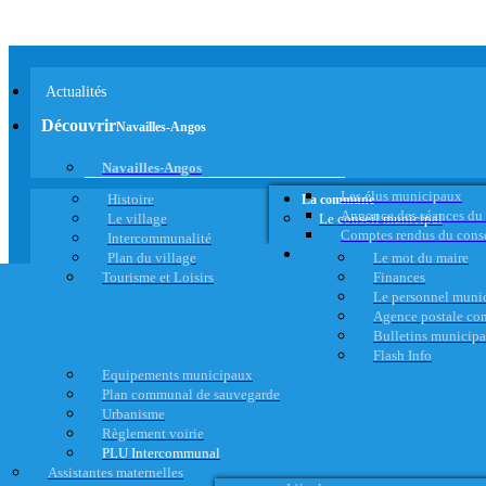
Actualités
Découvrir
Navailles-Angos
Navailles-Angos
Les élus municipaux
Histoire
La commune
Annonce des séances du
Le village
Le conseil municipal
Comptes rendus du cons
Intercommunalité
Plan du village
Le mot du maire
Tourisme et Loisirs
Finances
Le personnel muni
Agence postale c
Bulletins municip
Flash Info
Equipements municipaux
Plan communal de sauvegarde
Urbanisme
Règlement voirie
PLU Intercommunal
Assistantes maternelles