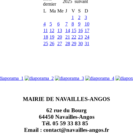
2025
L
Ma
Me
J
V
S
D
1
2
3
4
5
6
7
8
9
10
11
12
13
14
15
16
17
18
19
20
21
22
23
24
25
26
27
28
29
30
31
MAIRIE DE NAVAILLES-ANGOS
62 rue du Bourg
64450 Navailles-Angos
Tél. 05 59 33 83 85
Email : contact@navailles-angos.fr