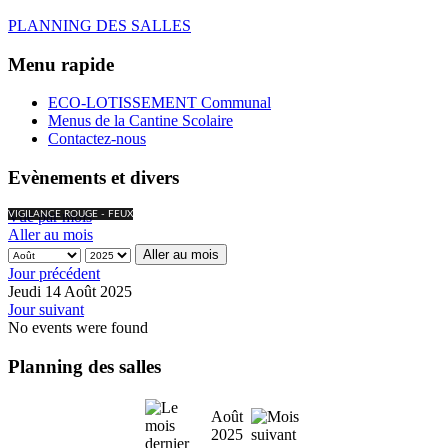
PLANNING DES SALLES
Menu rapide
ECO-LOTISSEMENT Communal
Menus de la Cantine Scolaire
Contactez-nous
Evènements et divers
Vue par mois
VIGILANCE ROUGE - FEUX
Aller au mois
Aller au mois
Jour précédent
Jeudi 14 Août 2025
Jour suivant
No events were found
Planning des salles
Août
2025