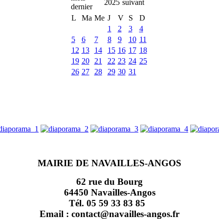
2025
L
Ma
Me
J
V
S
D
1
2
3
4
5
6
7
8
9
10
11
12
13
14
15
16
17
18
19
20
21
22
23
24
25
26
27
28
29
30
31
MAIRIE DE NAVAILLES-ANGOS
62 rue du Bourg
64450 Navailles-Angos
Tél. 05 59 33 83 85
Email : contact@navailles-angos.fr