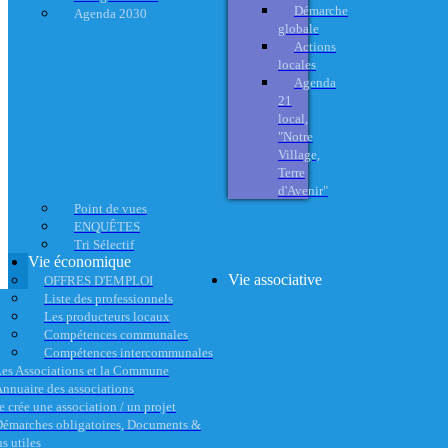
Démarche
Agenda 2030
globale
Actions
locales
Agenda
21
local,
"Notre
Village,
Terre
d'Avenir"
Point de vues
ENQUÊTES
Tri Sélectif
Vie économique
Vie associative
OFFRES D'EMPLOI
Liste des professionnels
Les producteurs locaux
Compétences communales
Compétences intercommunales
es Associations et la Commune
nnuaire des associations
e crée une association / un projet
émarches obligatoires, Documents &
s utiles