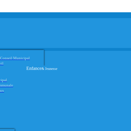
 Conseil Municipal
eil
Enfance
& Jeunesse
cipal
ommunale
aux