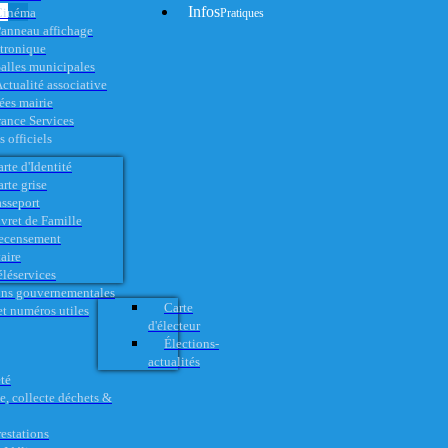
Infos
Cinéma
Pratiques
anneau affichage
ctronique
alles municipales
ctualité associative
es mairie
rance Services
 officiels
rte d'Identité
rte grise
asseport
vret de Famille
ecensement
aire
éléservices
ons gouvernementales
Carte
t numéros utiles
d'électeur
Élections-
actualités
té
e, collecte déchets &
restations