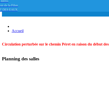
 Idélis
nt de la Fibre
T DES EAUX
Accueil
Circulation perturbée sur le chemin Péret en raison du début des t
Planning des salles