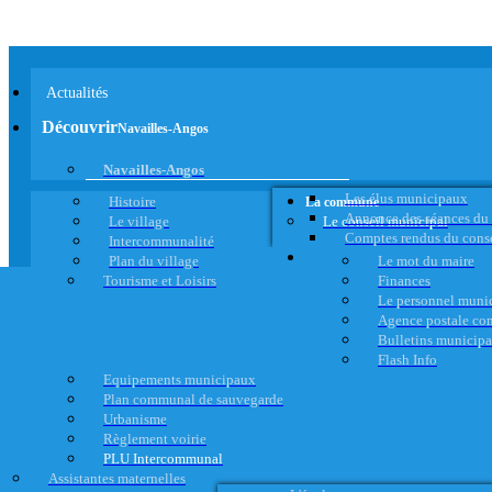
Actualités
Découvrir
Navailles-Angos
Navailles-Angos
Les élus municipaux
Histoire
La commune
Annonce des séances du
Le village
Le conseil municipal
Comptes rendus du cons
Intercommunalité
Plan du village
Le mot du maire
Tourisme et Loisirs
Finances
Le personnel muni
Agence postale c
Bulletins municip
Flash Info
Equipements municipaux
Plan communal de sauvegarde
Urbanisme
Règlement voirie
PLU Intercommunal
Assistantes maternelles