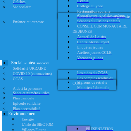
L'école
Crèches
Collège et lycée
Vie scolaire
Restauration scolaire
Conseil municipal des enfants
Activités périscolaires et garderie
Séances du CM des enfants
Enfance et jeunesse
CONSEIL COMMUNAUTAIRE
DE JEUNES
Accueil de Loisirs
Centre Alexis Peyret
Enquêtes jeunes
Ateliers jeunes CCLB
Vacances jeunes
Social santé
& solidarité
Solidarité UKRAINE
Les aides du CCAS
COVID-19 (coronavirus)
Les comptes-rendus du
CCAS
Maisons de retraite
CCAS
Maintien à domicile
Aide à la personne
Santé et numéros utiles
Plan canicule
Epicerie solidaire
Plan accessibilité
Environnement
Energie
L'info du SIECTOM
PRÉSENTATION
Villages Fleuris