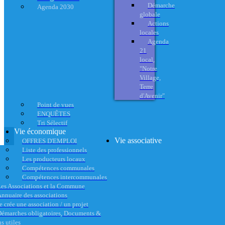
Démarche
Agenda 2030
globale
Actions
locales
Agenda
21
local,
"Notre
Village,
Terre
d'Avenir"
Point de vues
ENQUÊTES
Tri Sélectif
Vie économique
Vie associative
OFFRES D'EMPLOI
Liste des professionnels
Les producteurs locaux
Compétences communales
Compétences intercommunales
es Associations et la Commune
nnuaire des associations
e crée une association / un projet
émarches obligatoires, Documents &
s utiles