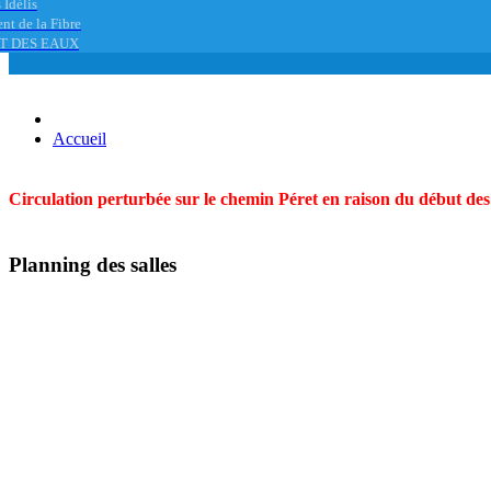
 Idélis
nt de la Fibre
T DES EAUX
Accueil
Circulation perturbée sur le chemin Péret en raison du début des t
Planning des salles