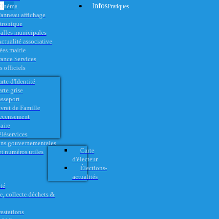
Infos
Cinéma
Pratiques
anneau affichage
ctronique
alles municipales
ctualité associative
es mairie
rance Services
 officiels
rte d'Identité
rte grise
asseport
vret de Famille
ecensement
aire
éléservices
ons gouvernementales
Carte
t numéros utiles
d'électeur
Élections-
actualités
té
e, collecte déchets &
restations