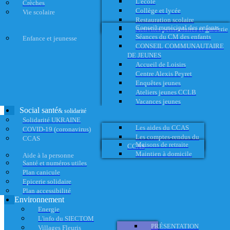
L'école
Crèches
Collège et lycée
Vie scolaire
Restauration scolaire
Conseil municipal des enfants
Activités périscolaires et garderie
Séances du CM des enfants
Enfance et jeunesse
CONSEIL COMMUNAUTAIRE
DE JEUNES
Accueil de Loisirs
Centre Alexis Peyret
Enquêtes jeunes
Ateliers jeunes CCLB
Vacances jeunes
Social santé
& solidarité
Solidarité UKRAINE
Les aides du CCAS
COVID-19 (coronavirus)
Les comptes-rendus du
CCAS
Maisons de retraite
CCAS
Maintien à domicile
Aide à la personne
Santé et numéros utiles
Plan canicule
Epicerie solidaire
Plan accessibilité
Environnement
Energie
L'info du SIECTOM
PRÉSENTATION
Villages Fleuris