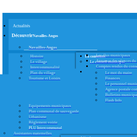
Actualités
Découvrir
Navailles-Angos
Navailles-Angos
Les élus municipaux
Histoire
La commune
Annonce des séances du
Le village
Le conseil municipal
Comptes rendus du cons
Intercommunalité
Plan du village
Le mot du maire
Tourisme et Loisirs
Finances
Le personnel muni
Agence postale c
Bulletins municip
Flash Info
Equipements municipaux
Plan communal de sauvegarde
Urbanisme
Règlement voirie
PLU Intercommunal
Assistantes maternelles