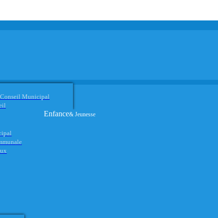
 Conseil Municipal
eil
Enfance
& Jeunesse
cipal
ommunale
aux