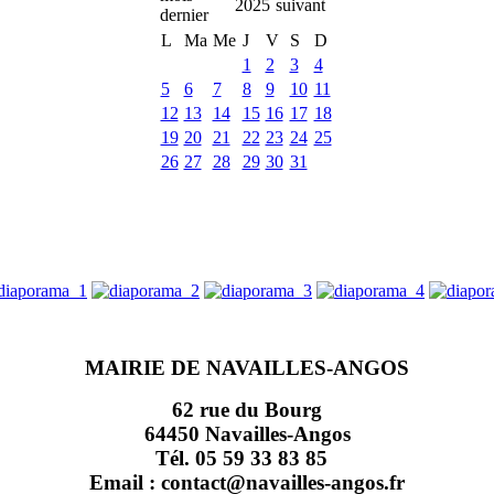
2025
L
Ma
Me
J
V
S
D
1
2
3
4
5
6
7
8
9
10
11
12
13
14
15
16
17
18
19
20
21
22
23
24
25
26
27
28
29
30
31
MAIRIE DE NAVAILLES-ANGOS
62 rue du Bourg
64450 Navailles-Angos
Tél. 05 59 33 83 85
Email : contact@navailles-angos.fr