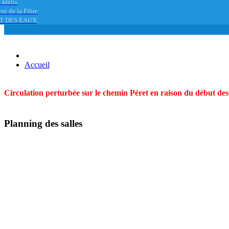
 Idélis
nt de la Fibre
T DES EAUX
Accueil
Circulation perturbée sur le chemin Péret en raison du début des t
Planning des salles