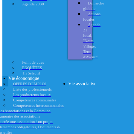
Démarche
Agenda 2030
globale
Actions
locales
Agenda
21
local,
"Notre
Village,
Terre
d'Avenir"
Point de vues
ENQUÊTES
Tri Sélectif
Vie économique
Vie associative
OFFRES D'EMPLOI
Liste des professionnels
Les producteurs locaux
Compétences communales
Compétences intercommunales
es Associations et la Commune
nnuaire des associations
e crée une association / un projet
émarches obligatoires, Documents &
s utiles