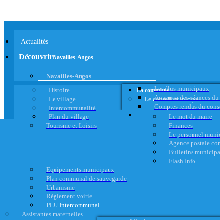
Actualités
Découvrir
Navailles-Angos
Navailles-Angos
Les élus municipaux
Histoire
La commune
Annonce des séances du
Le village
Le conseil municipal
Comptes rendus du cons
Intercommunalité
Plan du village
Le mot du maire
Tourisme et Loisirs
Finances
Le personnel muni
Agence postale c
Bulletins municip
Flash Info
Equipements municipaux
Plan communal de sauvegarde
Urbanisme
Règlement voirie
PLU Intercommunal
Assistantes maternelles