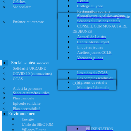
L'école
Crèches
Collège et lycée
Vie scolaire
Restauration scolaire
Conseil municipal des enfants
Activités périscolaires et garderie
Séances du CM des enfants
Enfance et jeunesse
CONSEIL COMMUNAUTAIRE
DE JEUNES
Accueil de Loisirs
Centre Alexis Peyret
Enquêtes jeunes
Ateliers jeunes CCLB
Vacances jeunes
Social santé
& solidarité
Solidarité UKRAINE
Les aides du CCAS
COVID-19 (coronavirus)
Les comptes-rendus du
CCAS
Maisons de retraite
CCAS
Maintien à domicile
Aide à la personne
Santé et numéros utiles
Plan canicule
Epicerie solidaire
Plan accessibilité
Environnement
Energie
L'info du SIECTOM
PRÉSENTATION
Villages Fleuris