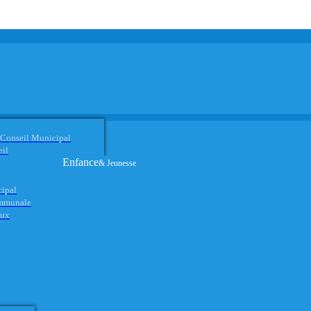
 Conseil Municipal
eil
Enfance
& Jeunesse
cipal
ommunale
aux