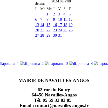
2024
L
Ma
Me
J
V
S
D
1
2
3
4
5
6
7
8
9
10
11
12
13
14
15
16
17
18
19
20
21
22
23
24
25
26
27
28
29
30
31
MAIRIE DE NAVAILLES-ANGOS
62 rue du Bourg
64450 Navailles-Angos
Tél. 05 59 33 83 85
Email : contact@navailles-angos.fr