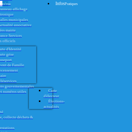
Infos
Cinéma
Pratiques
anneau affichage
ctronique
alles municipales
ctualité associative
es mairie
rance Services
 officiels
rte d'Identité
rte grise
asseport
vret de Famille
ecensement
aire
éléservices
ons gouvernementales
Carte
t numéros utiles
d'électeur
Élections-
actualités
té
e, collecte déchets &
restations