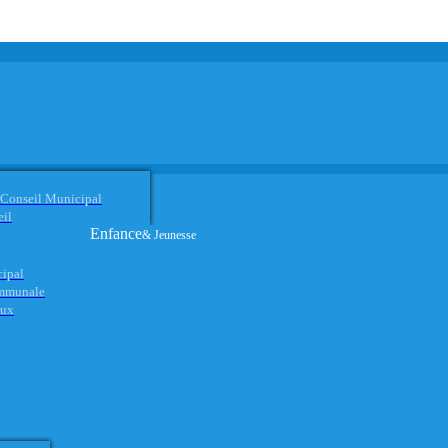
 Conseil Municipal
eil
Enfance
& Jeunesse
cipal
ommunale
aux