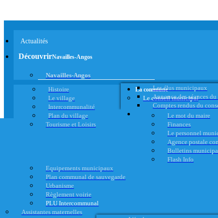
Actualités
Découvrir
Navailles-Angos
Navailles-Angos
Les élus municipaux
Histoire
La commune
Annonce des séances du
Le village
Le conseil municipal
Comptes rendus du cons
Intercommunalité
Plan du village
Le mot du maire
Tourisme et Loisirs
Finances
Le personnel muni
Agence postale c
Bulletins municip
Flash Info
Equipements municipaux
Plan communal de sauvegarde
Urbanisme
Règlement voirie
PLU Intercommunal
Assistantes maternelles