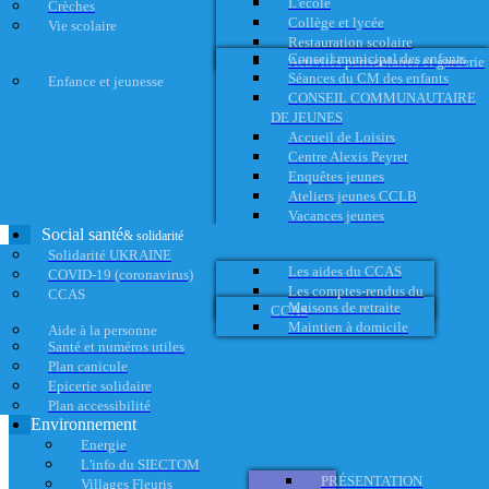
L'école
Crèches
Collège et lycée
Vie scolaire
Restauration scolaire
Conseil municipal des enfants
Activités périscolaires et garderie
Séances du CM des enfants
Enfance et jeunesse
CONSEIL COMMUNAUTAIRE
DE JEUNES
Accueil de Loisirs
Centre Alexis Peyret
Enquêtes jeunes
Ateliers jeunes CCLB
Vacances jeunes
Social santé
& solidarité
Solidarité UKRAINE
Les aides du CCAS
COVID-19 (coronavirus)
Les comptes-rendus du
CCAS
Maisons de retraite
CCAS
Maintien à domicile
Aide à la personne
Santé et numéros utiles
Plan canicule
Epicerie solidaire
Plan accessibilité
Environnement
Energie
L'info du SIECTOM
PRÉSENTATION
Villages Fleuris