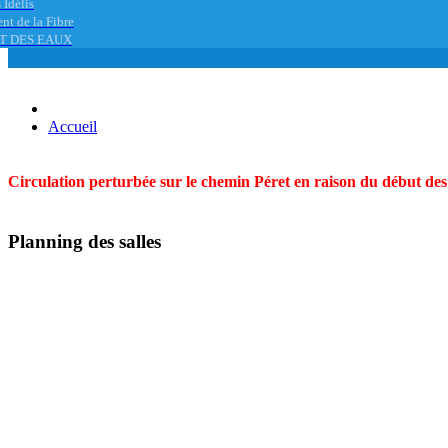
 Idélis
nt de la Fibre
T DES EAUX
Accueil
Circulation perturbée sur le chemin Péret en raison du début des t
Planning des salles