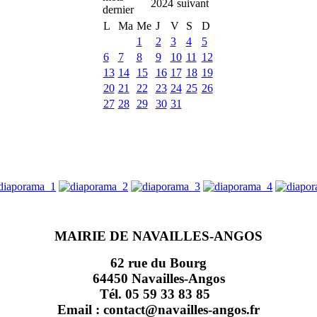
2024
L
Ma
Me
J
V
S
D
1
2
3
4
5
6
7
8
9
10
11
12
13
14
15
16
17
18
19
20
21
22
23
24
25
26
27
28
29
30
31
MAIRIE DE NAVAILLES-ANGOS
62 rue du Bourg
64450 Navailles-Angos
Tél. 05 59 33 83 85
Email : contact@navailles-angos.fr