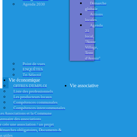
Démarche
Agenda 2030
globale
Actions
locales
Agenda
21
local,
"Notre
Village,
Terre
d'Avenir"
Point de vues
ENQUÊTES
Tri Sélectif
Vie économique
Vie associative
OFFRES D'EMPLOI
Liste des professionnels
Les producteurs locaux
Compétences communales
Compétences intercommunales
es Associations et la Commune
nnuaire des associations
e crée une association / un projet
émarches obligatoires, Documents &
s utiles