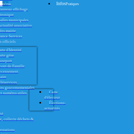
Infos
Cinéma
Pratiques
anneau affichage
ctronique
alles municipales
ctualité associative
es mairie
rance Services
 officiels
rte d'Identité
rte grise
asseport
vret de Famille
ecensement
aire
éléservices
ons gouvernementales
Carte
t numéros utiles
d'électeur
Élections-
actualités
té
e, collecte déchets &
restations