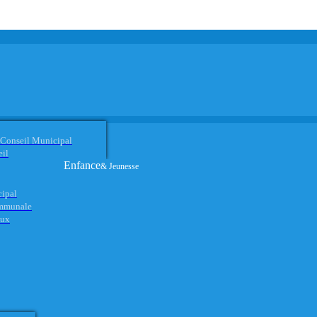
 Conseil Municipal
eil
Enfance
& Jeunesse
cipal
ommunale
aux