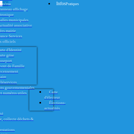
Infos
Cinéma
Pratiques
anneau affichage
ctronique
alles municipales
ctualité associative
es mairie
rance Services
 officiels
rte d'Identité
rte grise
asseport
vret de Famille
ecensement
aire
éléservices
ons gouvernementales
Carte
t numéros utiles
d'électeur
Élections-
actualités
té
e, collecte déchets &
restations