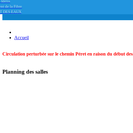
 Idélis
nt de la Fibre
T DES EAUX
Accueil
Circulation perturbée sur le chemin Péret en raison du début des t
Planning des salles