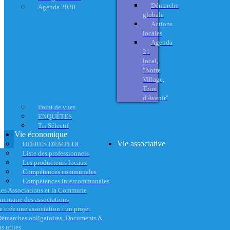
Démarche
Agenda 2030
globale
Actions
locales
Agenda
21
local,
"Notre
Village,
Terre
d'Avenir"
Point de vues
ENQUÊTES
Tri Sélectif
Vie économique
Vie associative
OFFRES D'EMPLOI
Liste des professionnels
Les producteurs locaux
Compétences communales
Compétences intercommunales
es Associations et la Commune
nnuaire des associations
e crée une association / un projet
émarches obligatoires, Documents &
s utiles