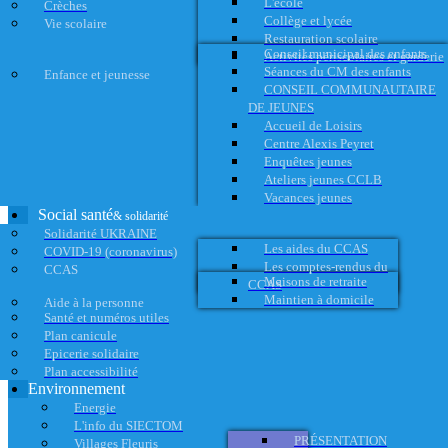
L'école
Crèches
Collège et lycée
Vie scolaire
Restauration scolaire
Conseil municipal des enfants
Activités périscolaires et garderie
Séances du CM des enfants
Enfance et jeunesse
CONSEIL COMMUNAUTAIRE
DE JEUNES
Accueil de Loisirs
Centre Alexis Peyret
Enquêtes jeunes
Ateliers jeunes CCLB
Vacances jeunes
Social santé
& solidarité
Solidarité UKRAINE
Les aides du CCAS
COVID-19 (coronavirus)
Les comptes-rendus du
CCAS
Maisons de retraite
CCAS
Maintien à domicile
Aide à la personne
Santé et numéros utiles
Plan canicule
Epicerie solidaire
Plan accessibilité
Environnement
Energie
L'info du SIECTOM
PRÉSENTATION
Villages Fleuris