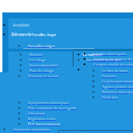
Actualités
Découvrir
Navailles-Angos
Navailles-Angos
Les élus municipaux
Histoire
La commune
Annonce des séances du
Le village
Le conseil municipal
Comptes rendus du cons
Intercommunalité
Plan du village
Le mot du maire
Tourisme et Loisirs
Finances
Le personnel muni
Agence postale c
Bulletins municip
Flash Info
Equipements municipaux
Plan communal de sauvegarde
Urbanisme
Règlement voirie
PLU Intercommunal
Assistantes maternelles