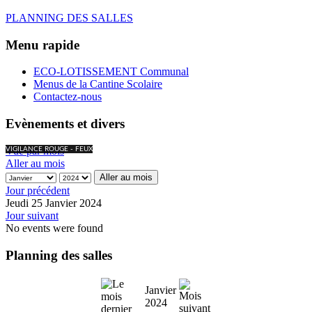
PLANNING DES SALLES
Menu rapide
ECO-LOTISSEMENT Communal
Menus de la Cantine Scolaire
Contactez-nous
Evènements et divers
Vue par mois
VIGILANCE ROUGE - FEUX
Aller au mois
Aller au mois
Jour précédent
Jeudi 25 Janvier 2024
Jour suivant
No events were found
Planning des salles
Janvier
2024