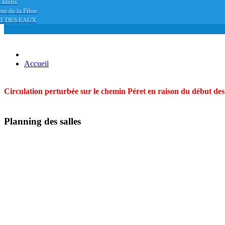
 Idélis
nt de la Fibre
T DES EAUX
Accueil
Circulation perturbée sur le chemin Péret en raison du début des t
Planning des salles