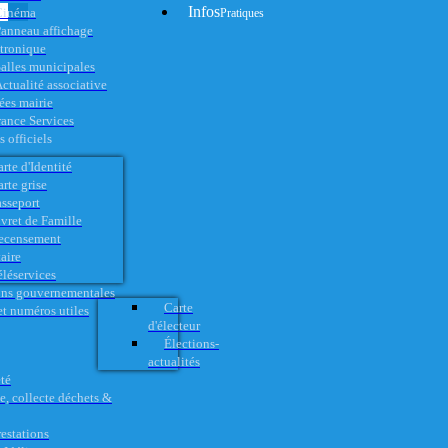
Infos
Cinéma
Pratiques
anneau affichage
ctronique
alles municipales
ctualité associative
es mairie
rance Services
 officiels
rte d'Identité
rte grise
asseport
vret de Famille
ecensement
aire
éléservices
ons gouvernementales
Carte
t numéros utiles
d'électeur
Élections-
actualités
té
e, collecte déchets &
restations