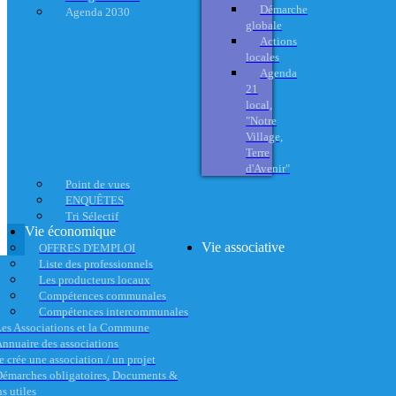
Démarche
Agenda 2030
globale
Actions
locales
Agenda
21
local,
"Notre
Village,
Terre
d'Avenir"
Point de vues
ENQUÊTES
Tri Sélectif
Vie économique
Vie associative
OFFRES D'EMPLOI
Liste des professionnels
Les producteurs locaux
Compétences communales
Compétences intercommunales
es Associations et la Commune
nnuaire des associations
e crée une association / un projet
émarches obligatoires, Documents &
s utiles