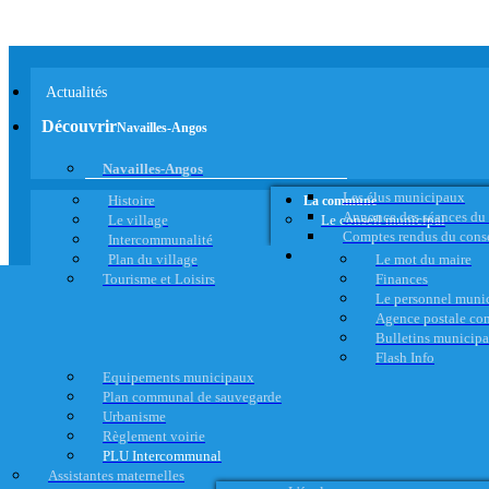
Actualités
Découvrir
Navailles-Angos
Navailles-Angos
Les élus municipaux
Histoire
La commune
Annonce des séances du
Le village
Le conseil municipal
Comptes rendus du cons
Intercommunalité
Plan du village
Le mot du maire
Tourisme et Loisirs
Finances
Le personnel muni
Agence postale c
Bulletins municip
Flash Info
Equipements municipaux
Plan communal de sauvegarde
Urbanisme
Règlement voirie
PLU Intercommunal
Assistantes maternelles