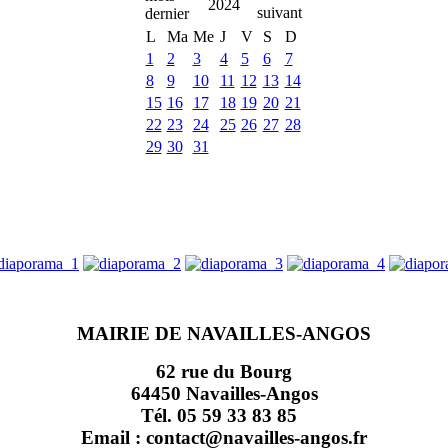
2024
L
Ma
Me
J
V
S
D
1
2
3
4
5
6
7
8
9
10
11
12
13
14
15
16
17
18
19
20
21
22
23
24
25
26
27
28
29
30
31
MAIRIE DE NAVAILLES-ANGOS
62 rue du Bourg
64450 Navailles-Angos
Tél. 05 59 33 83 85
Email : contact@navailles-angos.fr