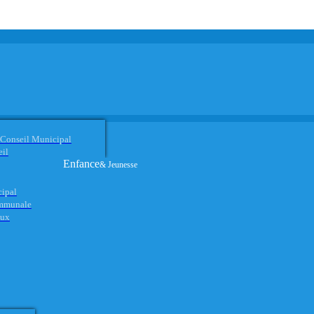
 Conseil Municipal
eil
Enfance
& Jeunesse
cipal
ommunale
aux