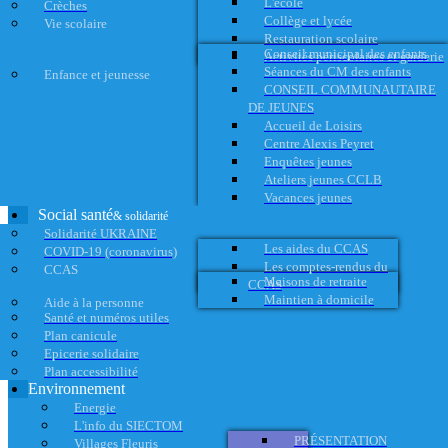
L'école
Crèches
Collège et lycée
Vie scolaire
Restauration scolaire
Conseil municipal des enfants
Activités périscolaires et garderie
Séances du CM des enfants
Enfance et jeunesse
CONSEIL COMMUNAUTAIRE
DE JEUNES
Accueil de Loisirs
Centre Alexis Peyret
Enquêtes jeunes
Ateliers jeunes CCLB
Vacances jeunes
Social santé
& solidarité
Solidarité UKRAINE
Les aides du CCAS
COVID-19 (coronavirus)
Les comptes-rendus du
CCAS
Maisons de retraite
CCAS
Maintien à domicile
Aide à la personne
Santé et numéros utiles
Plan canicule
Epicerie solidaire
Plan accessibilité
Environnement
Energie
L'info du SIECTOM
PRÉSENTATION
Villages Fleuris