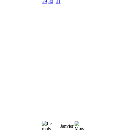
29
30
31
Janvier