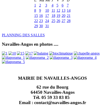
L
Ma
Me
J
V
S
D
1
2
3
4
5
6
7
8
9
10
11
12
13
14
15
16
17
18
19
20
21
22
23
24
25
26
27
28
29
30
31
PLANNING DES SALLES
Navailles-Angos en photos ....
MAIRIE DE NAVAILLES-ANGOS
62 rue du Bourg
64450 Navailles-Angos
Tél. 05 59 33 83 85
Email : contact@navailles-angos.fr