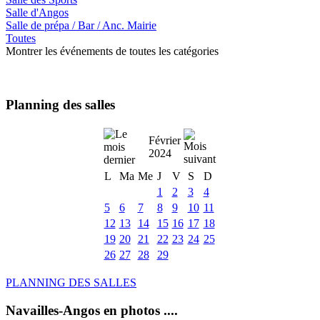
Salle d'Angos
Salle de prépa / Bar / Anc. Mairie
Toutes
Montrer les événements de toutes les catégories
Planning des salles
Février
2024
L
Ma
Me
J
V
S
D
1
2
3
4
5
6
7
8
9
10
11
12
13
14
15
16
17
18
19
20
21
22
23
24
25
26
27
28
29
PLANNING DES SALLES
Navailles-Angos en photos ....