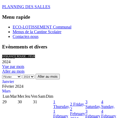
PLANNING DES SALLES
Menu rapide
ECO-LOTISSEMENT Communal
Menus de la Cantine Scolaire
Contactez-nous
Evènements et divers
Février,
VIGILANCE ROUGE - FEUX
2024
Vue par mois
Aller au mois
Aller au mois
Janvier
Février 2024
Mars
Lun
Mar
Mer
Jeu
Ven
Sam
Dim
29
30
31
1
3
4
2
Friday,
Thursday,
Saturday,
Sunday,
2
1
3
4
February
February
February
February