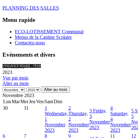
PLANNING DES SALLES
Menu rapide
ECO-LOTISSEMENT Communal
Menus de la Cantine Scolaire
Contactez-nous
Evènements et divers
Novembre,
VIGILANCE ROUGE - FEUX
2023
Vue par mois
Aller au mois
Aller au mois
Novembre 2023
Lun
Mar
Mer
Jeu
Ven
Sam
Dim
30
31
1
2
4
3
Friday,
5
S
Wednesday,
Thursday,
Saturday,
3
5
1
2
4
November
No
November
November
November
2023
20
2023
2023
2023
6
7
8
9
11
12