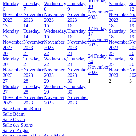
10
Friday,
Monday,
Tuesday,
Wednesday,
Thursday,
Saturday,
Sun
10
6
7
8
9
11
12
November
November
November
November
November
November
No
2023
2023
2023
2023
2023
2023
20
13
14
15
16
18
19
17
Friday,
Monday,
Tuesday,
Wednesday,
Thursday,
Saturday,
Sun
17
13
14
15
16
18
19
November
November
November
November
November
November
No
2023
2023
2023
2023
2023
2023
20
20
21
22
23
25
26
24
Friday,
Monday,
Tuesday,
Wednesday,
Thursday,
Saturday,
Sun
24
20
21
22
23
25
26
November
November
November
November
November
November
No
2023
2023
2023
2023
2023
2023
20
27
28
29
30
1
2
3
Monday,
Tuesday,
Wednesday,
Thursday,
27
28
29
30
November
November
November
November
2023
2023
2023
2023
Salle Gontaut-Biron
Salle Béarn
Salle Ossau
Salle des Sports
Salle d'Angos
Salle de prépa / Bar / Anc. Mairie