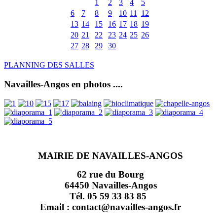
1
2
3
4
5
6
7
8
9
10
11
12
13
14
15
16
17
18
19
20
21
22
23
24
25
26
27
28
29
30
PLANNING DES SALLES
Navailles-Angos en photos ....
MAIRIE DE NAVAILLES-ANGOS
62 rue du Bourg
64450 Navailles-Angos
Tél. 05 59 33 83 85
Email : contact@navailles-angos.fr