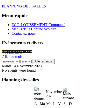
PLANNING DES SALLES
Menu rapide
ECO-LOTISSEMENT Communal
Menus de la Cantine Scolaire
Contactez-nous
Evènements et divers
Vue par mois
VIGILANCE ROUGE - FEUX
Aller au mois
Aller au mois
Mardi 14 Novembre 2023
No events were found
Planning des salles
Novembre
2023
L
Ma
Me
J
V
S
D