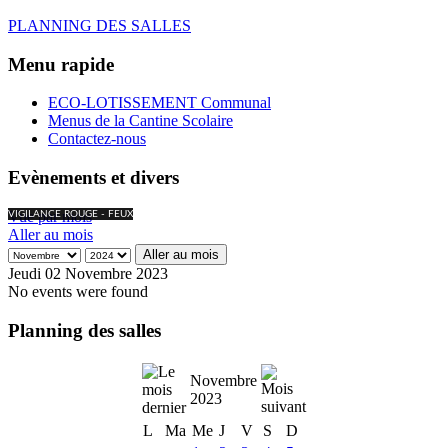
PLANNING DES SALLES
Menu rapide
ECO-LOTISSEMENT Communal
Menus de la Cantine Scolaire
Contactez-nous
Evènements et divers
Vue par mois
VIGILANCE ROUGE - FEUX
Aller au mois
Aller au mois
Jeudi 02 Novembre 2023
No events were found
Planning des salles
Novembre
2023
L
Ma
Me
J
V
S
D