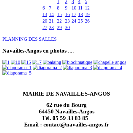
1
2
3
4
5
6
7
8
9
10
11
12
13
14
15
16
17
18
19
20
21
22
23
24
25
26
27
28
29
30
PLANNING DES SALLES
Navailles-Angos en photos ....
MAIRIE DE NAVAILLES-ANGOS
62 rue du Bourg
64450 Navailles-Angos
Tél. 05 59 33 83 85
Email : contact@navailles-angos.fr