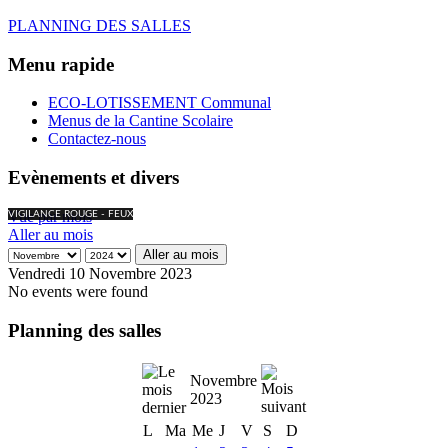
PLANNING DES SALLES
Menu rapide
ECO-LOTISSEMENT Communal
Menus de la Cantine Scolaire
Contactez-nous
Evènements et divers
Vue par mois
VIGILANCE ROUGE - FEUX
Aller au mois
Aller au mois
Vendredi 10 Novembre 2023
No events were found
Planning des salles
Novembre
2023
L
Ma
Me
J
V
S
D