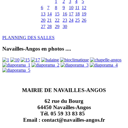
1
2
3
4
5
6
7
8
9
10
11
12
13
14
15
16
17
18
19
20
21
22
23
24
25
26
27
28
29
30
PLANNING DES SALLES
Navailles-Angos en photos ....
MAIRIE DE NAVAILLES-ANGOS
62 rue du Bourg
64450 Navailles-Angos
Tél. 05 59 33 83 85
Email : contact@navailles-angos.fr